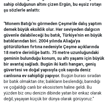
sahip olduğunun altını çizen Ergün, bu eşsiz rotayı
şu sözlerle anlattı:
"Monem Batığı'nı görmeden Çeşme'de dalış yaptım
demek büyük eksiklik olur. Her seviyeden dalgıcın
güvenle dalabileceği bu batık, Türkiye'nin en büyük
batıklarından biri. 2004 yılında Aliağa'ya
götürülürken fırtına nedeniyle Çeşme açıklarında
18 metre derinliğe battı. 75 metre uzunluğundaki
geminin bulunduğu konum, su altı yaşamı için büyük
bir avantaj sağladı. Bugün iki katlı hangarı, geniş
güvertesi ve doğal yapısıyla çok sayıda deniz
canlısına ev sahipliği yapıyor.
Bugün burası sıradan
bir batık olmaktan öte; balıkların beslendiği, barındığı
ve çoğaldığı canlı bir ekosistem haline geldi. Bu
yüzden biz onu denizin dibinde yatan bir enkaz olarak
değil, yaşayan küçük bir dünya olarak görüyoruz."