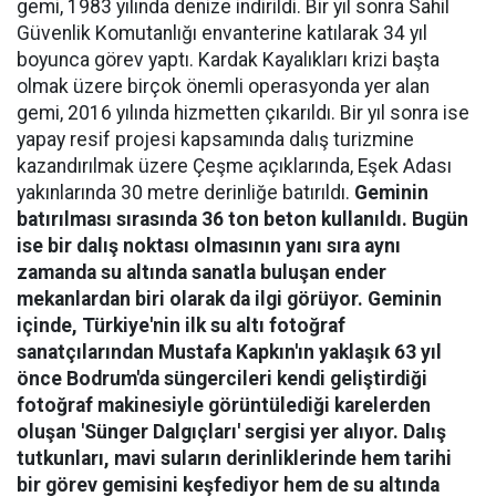
gemi, 1983 yılında denize indirildi. Bir yıl sonra Sahil
Güvenlik Komutanlığı envanterine katılarak 34 yıl
boyunca görev yaptı. Kardak Kayalıkları krizi başta
olmak üzere birçok önemli operasyonda yer alan
gemi, 2016 yılında hizmetten çıkarıldı. Bir yıl sonra ise
yapay resif projesi kapsamında dalış turizmine
kazandırılmak üzere Çeşme açıklarında, Eşek Adası
yakınlarında 30 metre derinliğe batırıldı.
Geminin
batırılması sırasında 36 ton beton kullanıldı. Bugün
ise bir dalış noktası olmasının yanı sıra aynı
zamanda su altında sanatla buluşan ender
mekanlardan biri olarak da ilgi görüyor. Geminin
içinde, Türkiye'nin ilk su altı fotoğraf
sanatçılarından Mustafa Kapkın'ın yaklaşık 63 yıl
önce Bodrum'da süngercileri kendi geliştirdiği
fotoğraf makinesiyle görüntülediği karelerden
oluşan 'Sünger Dalgıçları' sergisi yer alıyor. Dalış
tutkunları, mavi suların derinliklerinde hem tarihi
bir görev gemisini keşfediyor hem de su altında