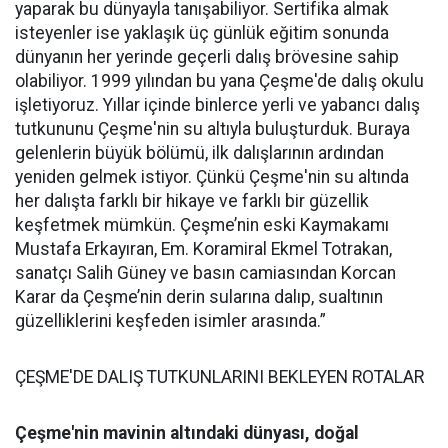
yaparak bu dünyayla tanışabiliyor. Sertifika almak
isteyenler ise yaklaşık üç günlük eğitim sonunda
dünyanın her yerinde geçerli dalış brövesine sahip
olabiliyor. 1999 yılından bu yana Çeşme'de dalış okulu
işletiyoruz. Yıllar içinde binlerce yerli ve yabancı dalış
tutkununu Çeşme'nin su altıyla buluşturduk. Buraya
gelenlerin büyük bölümü, ilk dalışlarının ardından
yeniden gelmek istiyor. Çünkü Çeşme'nin su altında
her dalışta farklı bir hikaye ve farklı bir güzellik
keşfetmek mümkün. Çeşme’nin eski Kaymakamı
Mustafa Erkayıran, Em. Koramiral Ekmel Totrakan,
sanatçı Salih Güney ve basın camiasından Korcan
Karar da Çeşme’nin derin sularına dalıp, sualtının
güzelliklerini keşfeden isimler arasında.”
ÇEŞME'DE DALIŞ TUTKUNLARINI BEKLEYEN ROTALAR
Çeşme'nin mavinin altındaki dünyası, doğal