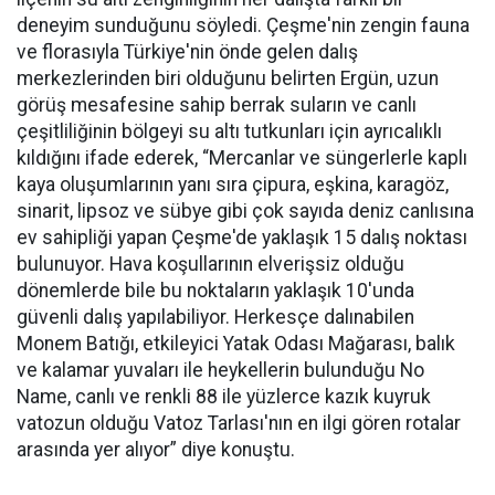
deneyim sunduğunu söyledi. Çeşme'nin zengin fauna
ve florasıyla Türkiye'nin önde gelen dalış
merkezlerinden biri olduğunu belirten Ergün, uzun
görüş mesafesine sahip berrak suların ve canlı
çeşitliliğinin bölgeyi su altı tutkunları için ayrıcalıklı
kıldığını ifade ederek, “Mercanlar ve süngerlerle kaplı
kaya oluşumlarının yanı sıra çipura, eşkina, karagöz,
sinarit, lipsoz ve sübye gibi çok sayıda deniz canlısına
ev sahipliği yapan Çeşme'de yaklaşık 15 dalış noktası
bulunuyor. Hava koşullarının elverişsiz olduğu
dönemlerde bile bu noktaların yaklaşık 10'unda
güvenli dalış yapılabiliyor. Herkesçe dalınabilen
Monem Batığı, etkileyici Yatak Odası Mağarası, balık
ve kalamar yuvaları ile heykellerin bulunduğu No
Name, canlı ve renkli 88 ile yüzlerce kazık kuyruk
vatozun olduğu Vatoz Tarlası'nın en ilgi gören rotalar
arasında yer alıyor” diye konuştu.