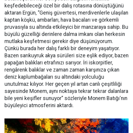
keşfedebileceği özel bir dalış rotasına dönüştüğünü
aktaran Ergün, “Geniş güvertesi, merdivenlerle ulaşılan
kaptan köşkü, ambarları, hava bacaları ve görkemli
pruvasıyla su altında etkileyici bir manzaraya sahip. Bu
büyülü güzelliği derinlere dalma imkanı olan herkesin
mutlaka keşfetmesi gerekir diye düşünüyorum.
Çünkü burada her dalış farklı bir deneyim yaşatıyor.
Bazen sarıkuyruk akya sürüleri size eşlik ediyor, bazen
papağan balıkları etrafınızı sarıyor. İri iskorpitler,
rengârenk balıklar ve zaman zaman karşınıza çıkan
deniz kaplumbağaları su altındaki yolculuğu
unutulmaz kılıyor. Her geçen yıl artan canlı çeşitliliği
sayesinde Monem, aynı noktaya tekrar tekrar dalanlara
bile yeni keşifler sunuyor” sözleriyle Monem Batığı'nın
büyüleyici atmosferini aktardı.