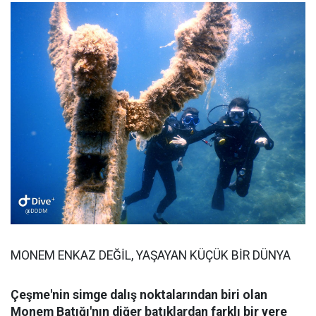
MONEM ENKAZ DEĞİL, YAŞAYAN KÜÇÜK BİR DÜNYA
Çeşme'nin simge dalış noktalarından biri olan
Monem Batığı'nın diğer batıklardan farklı bir yere