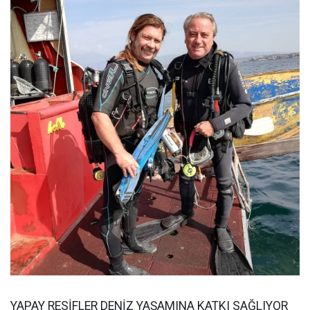
YAPAY RESİFLER DENİZ YAŞAMINA KATKI SAĞLIYOR