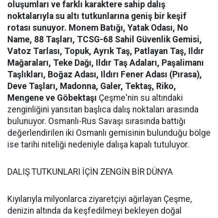
oluşumları ve farklı karaktere sahip dalış
noktalarıyla su altı tutkunlarına geniş bir keşif
rotası sunuyor.
Monem Batığı, Yatak Odası, No
Name, 88 Taşları, TCSG-68 Sahil Güvenlik Gemisi,
Vatoz Tarlası, Topuk, Ayrık Taş, Patlayan Taş, Ildır
Mağaraları, Teke Dağı, Ildır Taş Adaları, Paşalimanı
Taşlıkları, Boğaz Adası, Ildırı Fener Adası (Pırasa),
Deve Taşları, Madonna, Galer, Tektaş, Riko,
Mengene ve Göbektaşı
Çeşme'nin su altındaki
zenginliğini yansıtan başlıca dalış noktaları arasında
bulunuyor. Osmanlı-Rus Savaşı sırasında battığı
değerlendirilen iki Osmanlı gemisinin bulunduğu bölge
ise tarihi niteliği nedeniyle dalışa kapalı tutuluyor.
DALIŞ TUTKUNLARI İÇİN ZENGİN BİR DÜNYA
Kıyılarıyla milyonlarca ziyaretçiyi ağırlayan Çeşme,
denizin altında da keşfedilmeyi bekleyen doğal