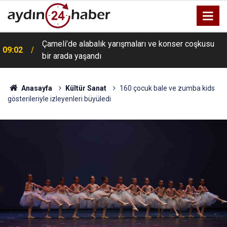
Çameli’de alabalık yarışmaları ve konser coşkusu
09:02
bir arada yaşandı
Anasayfa
Kültür Sanat
160 çocuk bale ve zumba kids
gösterileriyle izleyenleri büyüledi