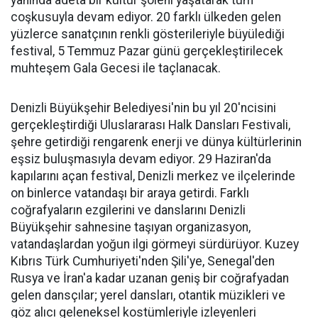
yanında adeta bir kültür şöleni yaşatarak tüm
coşkusuyla devam ediyor. 20 farklı ülkeden gelen
yüzlerce sanatçının renkli gösterileriyle büyülediği
festival, 5 Temmuz Pazar günü gerçekleştirilecek
muhteşem Gala Gecesi ile taçlanacak.
Denizli Büyükşehir Belediyesi'nin bu yıl 20'ncisini
gerçekleştirdiği Uluslararası Halk Dansları Festivali,
şehre getirdiği rengarenk enerji ve dünya kültürlerinin
eşsiz buluşmasıyla devam ediyor. 29 Haziran'da
kapılarını açan festival, Denizli merkez ve ilçelerinde
on binlerce vatandaşı bir araya getirdi. Farklı
coğrafyaların ezgilerini ve danslarını Denizli
Büyükşehir sahnesine taşıyan organizasyon,
vatandaşlardan yoğun ilgi görmeyi sürdürüyor. Kuzey
Kıbrıs Türk Cumhuriyeti'nden Şili'ye, Senegal'den
Rusya ve İran'a kadar uzanan geniş bir coğrafyadan
gelen dansçılar; yerel dansları, otantik müzikleri ve
göz alıcı geleneksel kostümleriyle izleyenleri