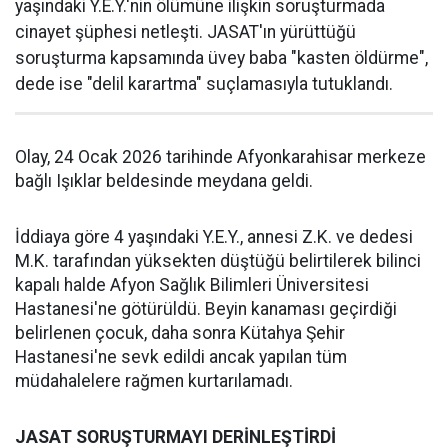
yaşındaki Y.E.Y.'nin ölümüne ilişkin soruşturmada
cinayet şüphesi netleşti. JASAT'ın yürüttüğü
soruşturma kapsamında üvey baba "kasten öldürme",
dede ise "delil karartma" suçlamasıyla tutuklandı.
Olay, 24 Ocak 2026 tarihinde Afyonkarahisar merkeze
bağlı Işıklar beldesinde meydana geldi.
İddiaya göre 4 yaşındaki Y.E.Y., annesi Z.K. ve dedesi
M.K. tarafından yüksekten düştüğü belirtilerek bilinci
kapalı halde Afyon Sağlık Bilimleri Üniversitesi
Hastanesi'ne götürüldü. Beyin kanaması geçirdiği
belirlenen çocuk, daha sonra Kütahya Şehir
Hastanesi'ne sevk edildi ancak yapılan tüm
müdahalelere rağmen kurtarılamadı.
JASAT SORUŞTURMAYI DERİNLEŞTİRDİ