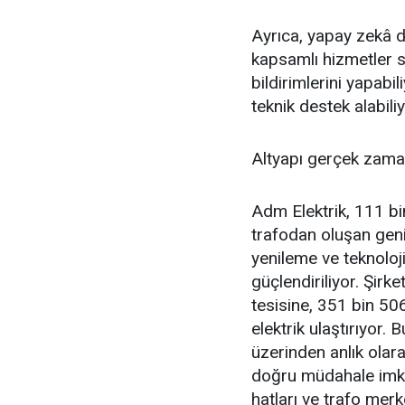
Ayrıca, yapay zekâ d
kapsamlı hizmetler su
bildirimlerini yapabil
teknik destek alabiliy
Altyapı gerçek zaman
Adm Elektrik, 111 bi
trafodan oluşan geniş
yenileme ve teknoloj
güçlendiriliyor. Şirk
tesisine, 351 bin 50
elektrik ulaştırıyor.
üzerinden anlık olarak
doğru müdahale imkân
hatları ve trafo mer