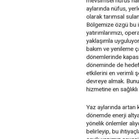
mevsimsel nüfus hare
aylarında nüfus, yerl
olarak tarımsal sula
Bölgemize özgü bu i
yatırımlarımızı, opera
yaklaşımla uyguluyor
bakım ve yenileme çalı
dönemlerinde kapasite
döneminde de hedefim
etkilerini en verimli
devreye almak. Bunu 
hizmetine en sağlıklı
Yaz aylarında artan 
dönemde enerji altya
yönelik önlemler alıy
belirleyip, bu ihtiya