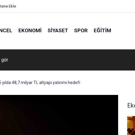
itene Ekle
NCEL
EKONOMI
SIYASET
SPOR
EĞITIM
 gör
 yılda 48,7 milyar TL altyapı yatırımı hedefi
Ek