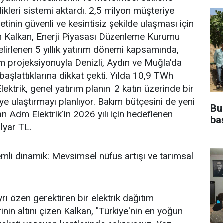
ikleri sistemi aktardı. 2,5 milyon müşteriye
etinin güvenli ve kesintisiz şekilde ulaşması için
yen Kalkan, Enerji Piyasası Düzenleme Kurumu
lirlenen 5 yıllık yatırım dönemi kapsamında,
ım projeksiyonuyla Denizli, Aydın ve Muğla'da
aşlattıklarına dikkat çekti. Yılda 10,9 TWh
ektrik, genel yatırım planını 2 katın üzerinde bir
'ye ulaştırmayı planlıyor. Bakım bütçesini de yeni
Bu
n Adm Elektrik'in 2026 yılı için hedeflenen
ba
lyar TL.
mli dinamik: Mevsimsel nüfus artışı ve tarımsal
yrı özen gerektiren bir elektrik dağıtım
rinin altını çizen Kalkan, "Türkiye'nin en yoğun