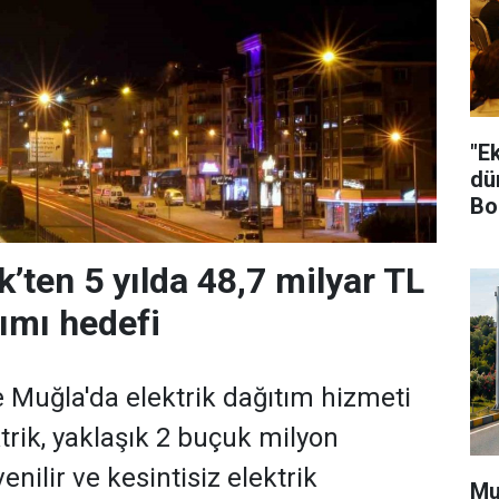
"E
dü
Bo
’ten 5 yılda 48,7 milyar TL
rımı hedefi
e Muğla'da elektrik dağıtım hizmeti
rik, yaklaşık 2 buçuk milyon
nilir ve kesintisiz elektrik
Mu