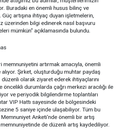
nde attığımız bu adımlar, müşterilerimizin
yor. Buradaki en önemli husus bilinç ve
. Güç artışına ihtiyaç duyan işletmelerin,
 üzerinden bilgi edinerek nasıl başvuru
eleri mümkün" açıklamasında bulundu.
mas
i memnuniyetini artırmak amacıyla, önemli
e alıyor. Şirket, oluşturduğu muhtar paydaş
ı düzenli olarak ziyaret ederek ihtiyaçlarını
ve öncelikli durumlarda çağrı merkezi aracılığı ile
iyor ve periyodik bilgilendirme toplantıları
htar VIP Hattı sayesinde de bölgesindeki
ezine 5 saniye içinde ulaşabiliyor. Tüm bu
 Memnuniyet Anketi'nde önemli bir artış
 memnuniyetinde de düzenli artış kaydediliyor.