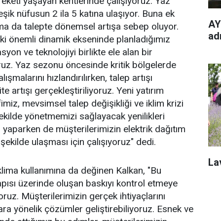
keti yaşayan kentlerinde çalışıyoruz. Yaz
eşik nüfusun 2 ila 5 katına ulaşıyor. Buna ek
AY
ma da talepte dönemsel artışa sebep oluyor.
adı
ki önemli dinamik ekseninde planladığımız
syon ve teknolojiyi birlikte ele alan bir
uz. Yaz sezonu öncesinde kritik bölgelerde
şmalarını hızlandırılırken, talep artışı
 artışı gerçekleştiriliyoruz. Yeni yatırım
iz, mevsimsel talep değişikliği ve iklim krizi
 şekilde yönetmemizi sağlayacak yenilikleri
yaparken de müşterilerimizin elektrik dağıtım
 şekilde ulaşması için çalışıyoruz" dedi.
La
klima kullanımına da değinen Kalkan, "Bu
pısı üzerinde oluşan baskıyı kontrol etmeye
oruz. Müşterilerimizin gerçek ihtiyaçlarını
çlara yönelik çözümler geliştirebiliyoruz. Esnek ve