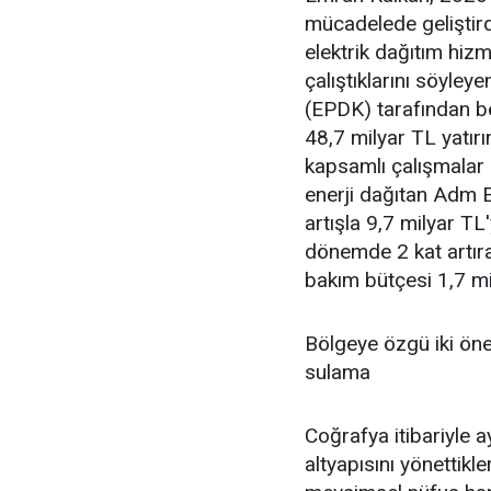
mücadelede geliştird
elektrik dağıtım hizm
çalıştıklarını söyle
(EPDK) tarafından be
48,7 milyar TL yatır
kapsamlı çalışmalar b
enerji dağıtan Adm El
artışla 9,7 milyar TL
dönemde 2 kat artıra
bakım bütçesi 1,7 mi
Bölgeye özgü iki öne
sulama
Coğrafya itibariyle a
altyapısını yönettikle