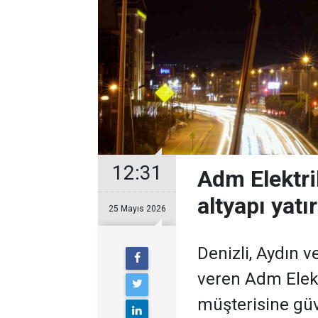
12:31
Adm Elektrik
altyapı yatı
25 Mayıs 2026
Denizli, Aydın v
veren Adm Elekt
müşterisine güve