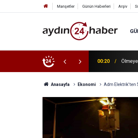
Manşetler
Günün Haberleri
Arşiv
S
GÜ
ulut, yangından etkilenen Çine'de
24
00:20
Ölmeye
Anasayfa
Ekonomi
Adm Elektrik’ten 5