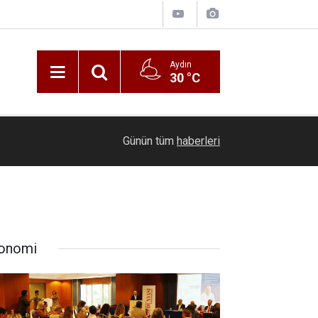
Aydın
30 °C
"Ekonomiye Yön Verenler Zirvesi" iş dünyasının 
23:17
Günün tüm
haberleri
Bodrum’da bir araya getirdi
onomi