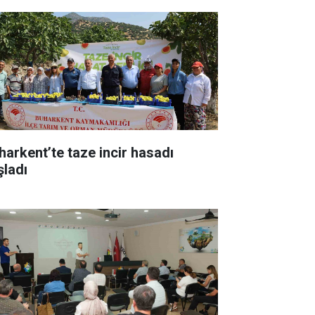
harkent’te taze incir hasadı
şladı