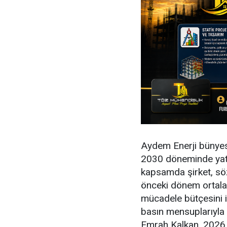
Aydem Enerji bünyes
2030 döneminde yatı
kapsamda şirket, söz
önceki dönem ortalama
mücadele bütçesini is
basın mensuplarıyla
Emrah Kalkan, 2026 y