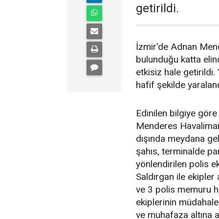
getirildi.
İzmir'de Adnan Mende
bulunduğu katta elind
etkisiz hale getiril
hafif şekilde yaraland
Edinilen bilgiye gör
Menderes Havalimanı 
dışında meydana geldi
şahıs, terminalde pa
yönlendirilen polis e
Saldırgan ile ekiple
ve 3 polis memuru haf
ekiplerinin müdahales
ve muhafaza altına al