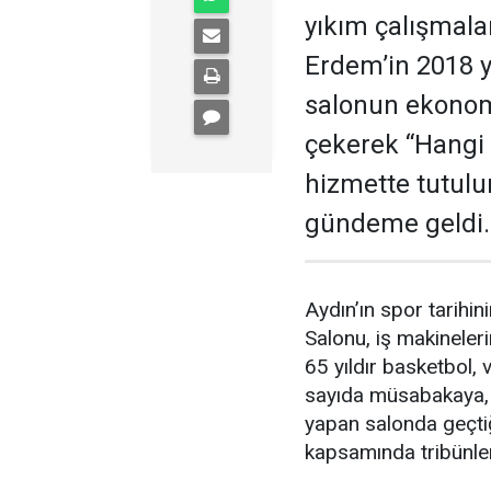
yıkım çalışmala
Erdem’in 2018 yı
salonun ekonom
çekerek “Hangi
hizmette tutulu
gündeme geldi.
Aydın’ın spor tarihin
Salonu, iş makineler
65 yıldır basketbol,
sayıda müsabakaya, t
yapan salonda geçtiğ
kapsamında tribünler