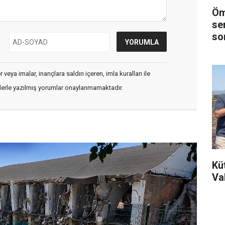
Öm
se
son
veya imalar, inançlara saldırı içeren, imla kuralları ile
flerle yazılmış yorumlar onaylanmamaktadır.
Kü
Va