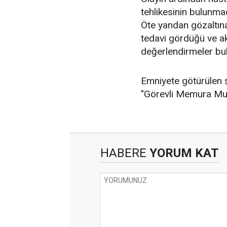
tehlikesinin bulunmad
Öte yandan gözaltına 
tedavi gördüğü ve a
değerlendirmeler bulu
Emniyete götürülen 
"Görevli Memura Muka
HABERE
YORUM KAT