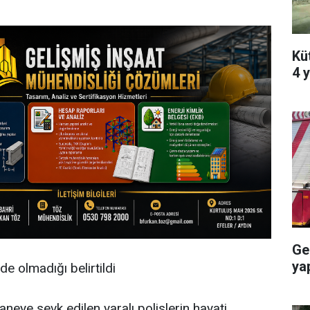
Kü
4 y
Ge
ya
de olmadığı belirtildi
neye sevk edilen yaralı polislerin hayati