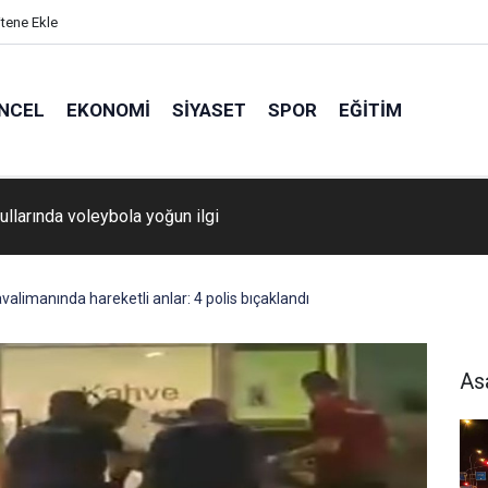
itene Ekle
NCEL
EKONOMI
SIYASET
SPOR
EĞITIM
ullarında voleybola yoğun ilgi
limanında hareketli anlar: 4 polis bıçaklandı
As