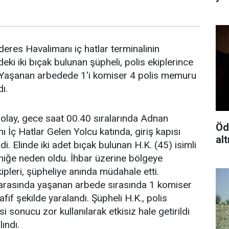
res Havalimanı iç hatlar terminalinin
eki iki bıçak bulunan şüpheli, polis ekiplerince
di. Yaşanan arbedede 1'i komiser 4 polis memuru
ı.
e olay, gece saat 00.40 sıralarında Adnan
Öd
İç Hatlar Gelen Yolcu katında, giriş kapısı
alt
. Elinde iki adet bıçak bulunan H.K. (45) isimli
niğe neden oldu. İhbar üzerine bölgeye
kipleri, şüpheliye anında müdahale etti.
r arasında yaşanan arbede sırasında 1 komiser
if şekilde yaralandı. Şüpheli H.K., polis
i sonucu zor kullanılarak etkisiz hale getirildi
ındı.