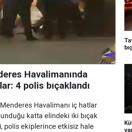
Ta
bıç
eres Havalimanında
lar: 4 polis bıçaklandı
 Menderes Havalimanı iç hatlar
lunduğu katta elindeki iki bıçak
Kü
 polis ekiplerince etkisiz hale
ya