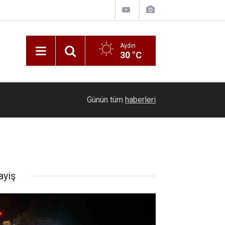
Aydın
30 °C
10:05
Minik Tekvandocular Kütahya’da dostluk için mü
Günün tüm
haberleri
ayiş