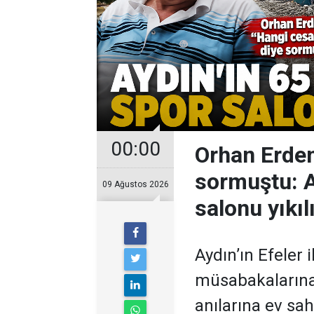
00:00
Orhan Erdem
sormuştu: Ay
09 Ağustos 2026
salonu yıkıl
Aydın’ın Efeler 
müsabakalarına,
anılarına ev sa