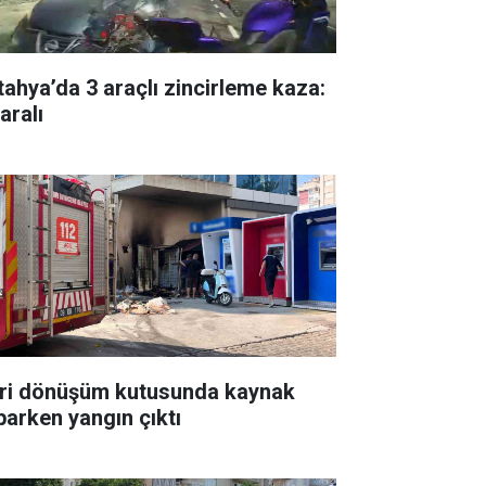
tahya’da 3 araçlı zincirleme kaza:
aralı
ri dönüşüm kutusunda kaynak
parken yangın çıktı