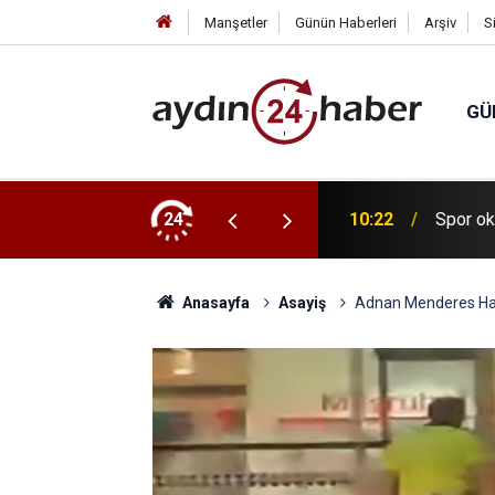
Manşetler
Günün Haberleri
Arşiv
S
GÜ
sel Karakucak güreşleri düzenlenecek
24
10:22
Spor ok
Anasayfa
Asayiş
Adnan Menderes Hava