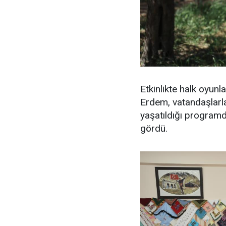
Etkinlikte halk oyunl
Erdem, vatandaşlarla
yaşatıldığı programda
gördü.