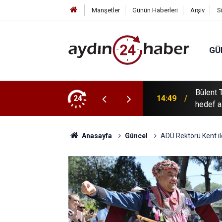
Manşetler
Günün Haberleri
Arşiv
S
GÜ
Bülent 
tes ihraç ediliyor
24
14:49
hedef al
Anasayfa
Güncel
ADÜ Rektörü Kent il