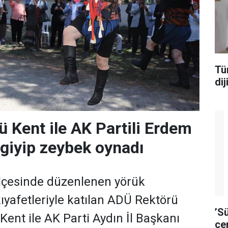
Tü
di
 Kent ile AK Partili Erdem
 giyip zeybek oynadı
 ilçesinde düzenlenen yörük
kıyafetleriyle katılan ADÜ Rektörü
’S
 Kent ile AK Parti Aydın İl Başkanı
çe