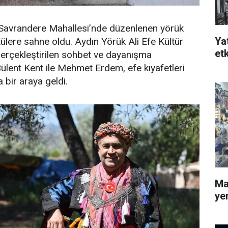
ı Savrandere Mahallesi’nde düzenlenen yörük
Ya
ntülere sahne oldu. Aydın Yörük Ali Efe Kültür
etk
gerçekleştirilen sohbet ve dayanışma
ülent Kent ile Mehmet Erdem, efe kıyafetleri
 bir araya geldi.
Mav
yer