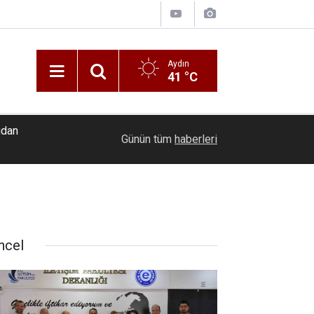
Aydın
41 °C
udan
14:24
Türkiye-Azerbaycan ilişkilerine dijital diplomasi
Günün tüm
haberleri
ncel