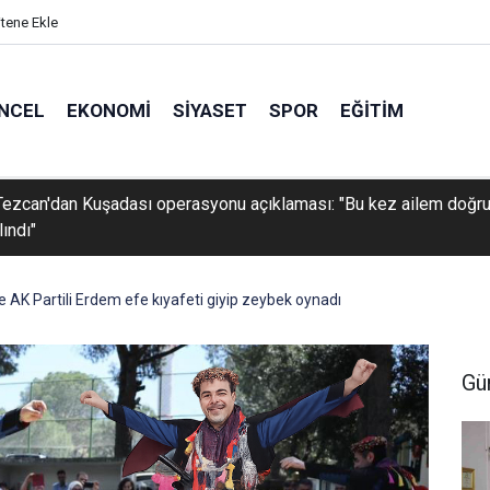
itene Ekle
NCEL
EKONOMI
SIYASET
SPOR
EĞITIM
Tezcan'dan Kuşadası operasyonu açıklaması: "Bu kez ailem doğr
ındı"
e AK Partili Erdem efe kıyafeti giyip zeybek oynadı
Gü