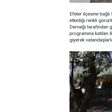
Efeler ilçesine bağl
etkinliği renkli görü
Derneği tarafından 
programına katılan B
giyerek vatandaşlarla