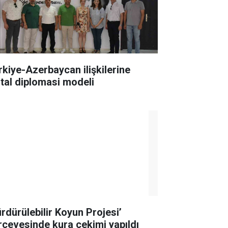
rkiye-Azerbaycan ilişkilerine
jital diplomasi modeli
ürdürülebilir Koyun Projesi’
rçevesinde kura çekimi yapıldı