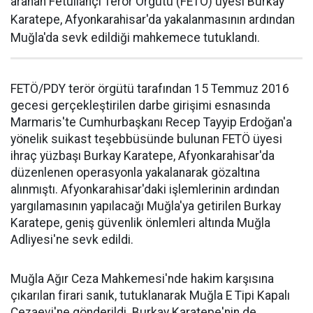
aranan Fetullahçı Terör Örgütü (FETÖ) üyesi Burkay
Karatepe, Afyonkarahisar'da yakalanmasının ardından
Muğla'da sevk edildiği mahkemece tutuklandı.
FETÖ/PDY terör örgütü tarafından 15 Temmuz 2016
gecesi gerçekleştirilen darbe girişimi esnasında
Marmaris'te Cumhurbaşkanı Recep Tayyip Erdoğan'a
yönelik suikast teşebbüsünde bulunan FETÖ üyesi
ihraç yüzbaşı Burkay Karatepe, Afyonkarahisar'da
düzenlenen operasyonla yakalanarak gözaltına
alınmıştı. Afyonkarahisar'daki işlemlerinin ardından
yargılamasının yapılacağı Muğla'ya getirilen Burkay
Karatepe, geniş güvenlik önlemleri altında Muğla
Adliyesi'ne sevk edildi.
Muğla Ağır Ceza Mahkemesi'nde hakim karşısına
çıkarılan firari sanık, tutuklanarak Muğla E Tipi Kapalı
Cezaevi'ne gönderildi. Burkay Karatepe'nin de