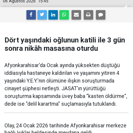
06 Ağustos 2026
15:45
Dört yaşındaki oğlunun katili ile 3 gün
sonra nikâh masasına oturdu
Afyonkarahisar'da Ocak ayında yüksekten düştüğü
iddiasıyla hastaneye kaldırılan ve yaşamını yitiren 4
yaşındaki Y.E.Y.'nin ölümüne ilişkin soruşturmada
cinayet şüphesi netleşti. JASAT'ın yürüttüğü
soruşturma kapsamında üvey baba "kasten öldürme",
dede ise "delil karartma" suçlamasıyla tutuklandı.
Olay, 24 Ocak 2026 tarihinde Afyonkarahisar merkeze
bağlı Işıklar beldesinde meydana geldi.