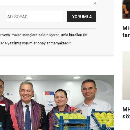
MH
ta
veya imalar, inançlara saldırı içeren, imla kuralları ile
flerle yazılmış yorumlar onaylanmamaktadır.
MH
sö