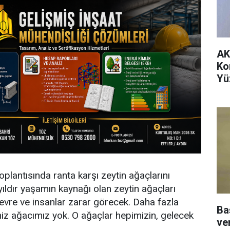
AK
Kon
Yü
ya
plantısında ranta karşı zeytin ağaçlarını
yıldır yaşamın kaynağı olan zeytin ağaçları
çevre ve insanlar zarar görecek. Daha fazla
Ba
iz ağacımız yok. O ağaçlar hepimizin, gelecek
ve