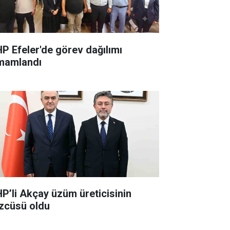
P Efeler'de görev dağılımı
mamlandı
P’li Akçay üzüm üreticisinin
zcüsü oldu