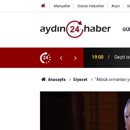
Manşetler
Günün Haberleri
Arşiv
S
GÜ
24
17:46
Çameli 
Anasayfa
Siyaset
"Akbük ormanları yo