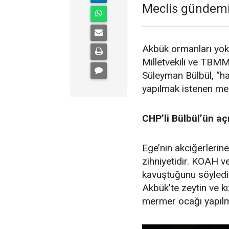
Meclis gündemin
Akbük ormanları yok
Milletvekili ve TB
Süleyman Bülbül, “hav
yapılmak istenen me
CHP’li Bülbül’ün aç
Ege’nin akciğerleri
zihniyetidir. KOAH v
kavuştuğunu söylediği
Akbük’te zeytin ve kı
mermer ocağı yapılm