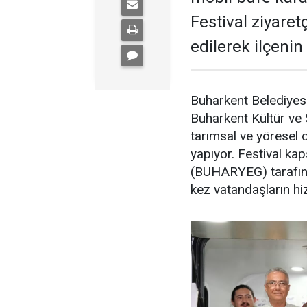
Festival ziyaret
edilerek ilçenin 
Buharkent Belediyes
Buharkent Kültür ve S
tarımsal ve yöresel de
yapıyor. Festival k
(BUHARYEG) tarafınd
kez vatandaşların hi