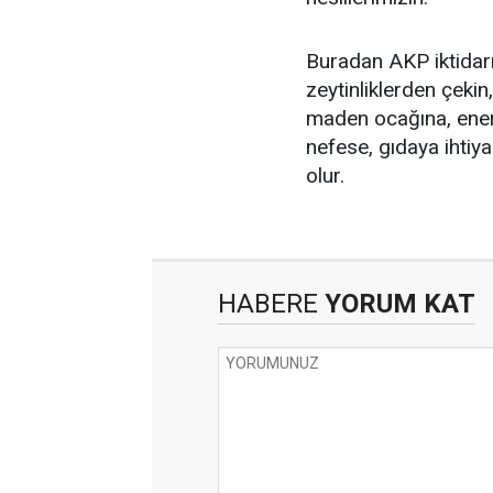
Buradan AKP iktidarı
zeytinliklerden çeki
maden ocağına, enerj
nefese, gıdaya ihtiy
olur.
HABERE
YORUM KAT