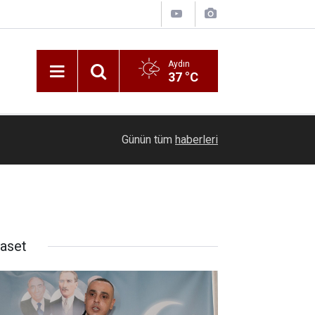
Aydın
37 °C
17:42
Geri dönüşüm kutusunda kaynak yaparken yangın
Günün tüm
haberleri
yaset