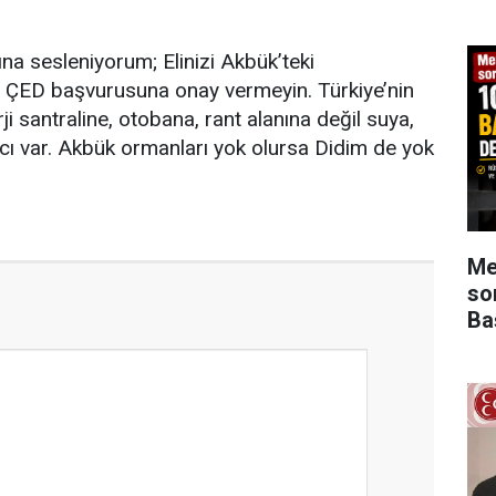
na sesleniyorum; Elinizi Akbük’teki
n, ÇED başvurusuna onay vermeyin. Türkiye’nin
i santraline, otobana, rant alanına değil suya,
acı var. Akbük ormanları yok olursa Didim de yok
Me
so
Ba
gö