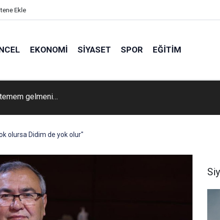
itene Ekle
NCEL
EKONOMI
SIYASET
SPOR
EĞITIM
Festivalinde Songül Karlı rüzgarı
k olursa Didim de yok olur"
Si