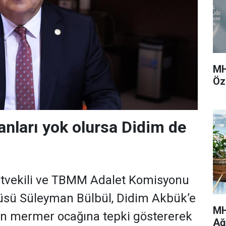
MH
Öz
nları yok olursa Didim de
etvekili ve TBMM Adalet Komisyonu
sü Süleyman Bülbül, Didim Akbük’e
MH
en mermer ocağına tepki göstererek
Ağ