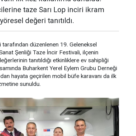
çilerine taze Sarı Lop inciri ikram
yöresel değeri tanıtıldı.
i tarafından düzenlenen 19. Geleneksel
anat Şenliği Taze İncir Festivali, ilçenin
ğerlerinin tanıtıldığı etkinliklere ev sahipliği
apsamında Buharkent Yerel Eylem Grubu Derneği
an hayata geçirilen mobil büfe karavanı da ilk
zmetine sunuldu.