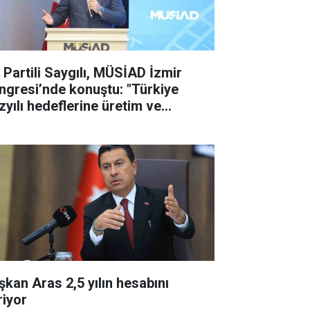
 Partili Saygılı, MÜSİAD İzmir
gresi’nde konuştu: "Türkiye
zyılı hedeflerine üretim ve
tırımla ulaşacağız"
şkan Aras 2,5 yılın hesabını
riyor