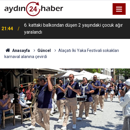
6. kattaki balkondan düşen 2 yaşındaki çocuk ağır
21:44
yaralandı
Kıbrıs Gazisi Ahmet Bacınak İzmir’de son
19:54
yolculuğuna uğurlandı
Anasayfa
Güncel
Alaçatı İki Yaka Festivali sokakları
karnaval alanına çevirdi