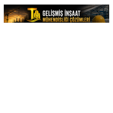
Yer gösterme çalışmalarına 155 personel ile 23
dedektör katılırken, ekipler Burkay Karatepe'nin tarif
ettiği alanlarda uzun namlulu silah, tabanca ve
mühimmat bulabilmek amacıyla detaylı tarama
gerçekleştirdi.
69 SAYFALIK İFADE DOĞRULTUSUNDA