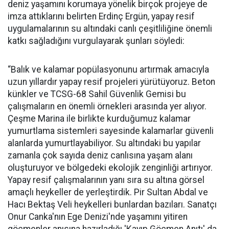
deniz yaşamını korumaya yönelik birçok projeye de
imza attıklarını belirten Erdinç Ergün, yapay resif
uygulamalarının su altındaki canlı çeşitliliğine önemli
katkı sağladığını vurgulayarak şunları söyledi:
“Balık ve kalamar popülasyonunu artırmak amacıyla
uzun yıllardır yapay resif projeleri yürütüyoruz. Beton
künkler ve TCSG-68 Sahil Güvenlik Gemisi bu
çalışmaların en önemli örnekleri arasında yer alıyor.
Çeşme Marina ile birlikte kurduğumuz kalamar
yumurtlama sistemleri sayesinde kalamarlar güvenli
alanlarda yumurtlayabiliyor. Su altındaki bu yapılar
zamanla çok sayıda deniz canlısına yaşam alanı
oluşturuyor ve bölgedeki ekolojik zenginliği artırıyor.
Yapay resif çalışmalarının yanı sıra su altına görsel
amaçlı heykeller de yerleştirdik. Pir Sultan Abdal ve
Hacı Bektaş Veli heykelleri bunlardan bazıları. Sanatçı
Onur Canka'nın Ege Denizi'nde yaşamını yitiren
göçmenler anısına hazırladığı 'Kayıp Göçmen Anıtı' da