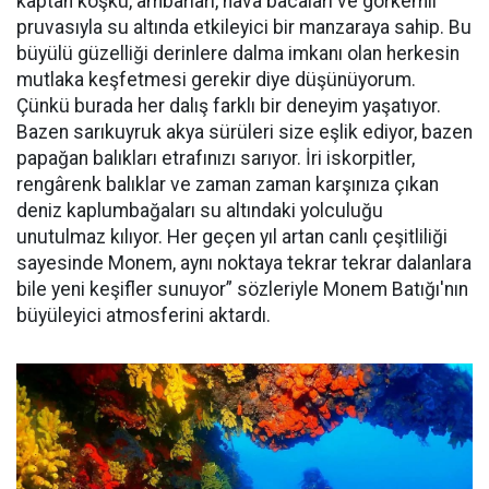
kaptan köşkü, ambarları, hava bacaları ve görkemli
pruvasıyla su altında etkileyici bir manzaraya sahip. Bu
büyülü güzelliği derinlere dalma imkanı olan herkesin
mutlaka keşfetmesi gerekir diye düşünüyorum.
Çünkü burada her dalış farklı bir deneyim yaşatıyor.
Bazen sarıkuyruk akya sürüleri size eşlik ediyor, bazen
papağan balıkları etrafınızı sarıyor. İri iskorpitler,
rengârenk balıklar ve zaman zaman karşınıza çıkan
deniz kaplumbağaları su altındaki yolculuğu
unutulmaz kılıyor. Her geçen yıl artan canlı çeşitliliği
sayesinde Monem, aynı noktaya tekrar tekrar dalanlara
bile yeni keşifler sunuyor” sözleriyle Monem Batığı'nın
büyüleyici atmosferini aktardı.