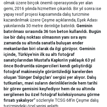
olmak üzere birçok önemli operasyonda yer alan
gemi, 2016 yılında hizmetten çıkarıldı. Bir yıl sonra ise
yapay resif projesi kapsamında dalış turizmine
kazandırılmak üzere Çeşme açıklarında, Eşek Adası
yakınlarında 30 metre derinliğe batırıldı.
Geminin
batırılması sırasında 36 ton beton kullanıldı. Bugün
ise bir dalış noktası olmasının yanı sıra aynı
zamanda su altında sanatla buluşan ender
mekanlardan biri olarak da ilgi görüyor. Geminin
içinde, Türkiye'nin ilk su altı fotoğraf
sanatçılarından Mustafa Kapkın'ın yaklaşık 63 yıl
önce Bodrum'da süngercileri kendi geliştirdiği
fotoğraf makinesiyle görüntülediği karelerden
oluşan 'Sünger Dalgıçları' sergisi yer alıyor. Dalış
tutkunları, mavi suların derinliklerinde hem tarihi
bir görev gemisini keşfediyor hem de su altında
sergilenen bu özel fotoğraf koleksiyonunu görme
fırsatı yakalıyor"
sözleriyle TCSG 68’in Çeşme dalış
turizmindeki özel yerini anlattı.