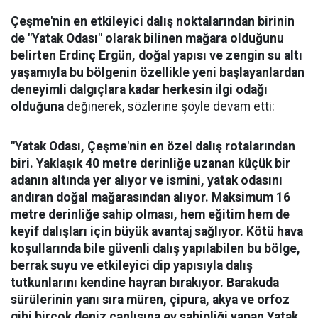
Çeşme'nin en etkileyici dalış noktalarından birinin
de "Yatak Odası" olarak bilinen mağara olduğunu
belirten Erdinç Ergün, doğal yapısı ve zengin su altı
yaşamıyla bu bölgenin özellikle yeni başlayanlardan
deneyimli dalgıçlara kadar herkesin ilgi odağı
olduğuna
değinerek, sözlerine şöyle devam etti:
"Yatak Odası, Çeşme'nin en özel dalış rotalarından
biri. Yaklaşık 40 metre derinliğe uzanan küçük bir
adanın altında yer alıyor ve ismini, yatak odasını
andıran doğal mağarasından alıyor. Maksimum 16
metre derinliğe sahip olması, hem eğitim hem de
keyif dalışları için büyük avantaj sağlıyor. Kötü hava
koşullarında bile güvenli dalış yapılabilen bu bölge,
berrak suyu ve etkileyici dip yapısıyla dalış
tutkunlarını kendine hayran bırakıyor.
Barakuda
sürülerinin yanı sıra müren, çipura, akya ve orfoz
gibi birçok deniz canlısına ev sahipliği yapan Yatak