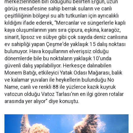
merkezlerinden biri olduğunu belirten Ergün, uzun
görüş mesafesine sahip berrak suların ve canlı
çeşitliliğinin bölgeyi su altı tutkunları için ayrıcalıklı
kıldığını ifade ederek, “Mercanlar ve süngerlerle kaplı
kaya oluşumlarının yanı sıra çipura, eşkina, karagöz,
sinarit, lipsoz ve sübye gibi çok sayıda deniz canlısına
ev sahipliği yapan Çeşme'de yaklaşık 15 dalış noktası
bulunuyor. Hava koşullarının elverişsiz olduğu
dönemlerde bile bu noktaların yaklaşık 10'unda
güvenli dalış yapılabiliyor. Herkesçe dalınabilen
Monem Batığı, etkileyici Yatak Odası Mağarası, balık
ve kalamar yuvaları ile heykellerin bulunduğu No
Name, canlı ve renkli 88 ile yüzlerce kazık kuyruk
vatozun olduğu Vatoz Tarlası'nın en ilgi gören rotalar
arasında yer alıyor” diye konuştu.