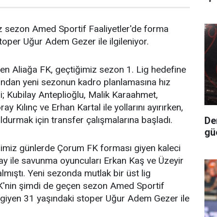
z sezon Amed Sportif Faaliyetler'de forma
toper Uğur Adem Gezer ile ilgileniyor.
den Aliağa FK, geçtiğimiz sezon 1. Lig hedefine
ndan yeni sezonun kadro planlamasına hız
si; Kubilay Anteplioğlu, Malik Karaahmet,
 Kılınç ve Erhan Kartal ile yollarını ayırırken,
ldurmak için transfer çalışmalarına başladı.
Deni
gü
tiğimiz günlerde Çorum FK forması giyen kaleci
y ile savunma oyuncuları Erkan Kaş ve Üzeyir
mıştı. Yeni sezonda mutlak bir üst lig
K'nin şimdi de geçen sezon Amed Sportif
 giyen 31 yaşındaki stoper Uğur Adem Gezer ile