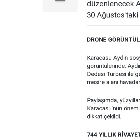
düzenlenecek Af
30 Ağustos'taki
DRONE GÖRÜNTÜLE
Karacasu Aydın sos
görüntülerinde, Ayd
Dedesi Türbesi ile ge
mesire alanı havadan
Paylaşımda, yüzyıll
Karacasu'nun önemli 
dikkat çekildi.
744 YILLIK RİVAYE