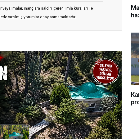
Ma
veya imalar, inançlara saldırı içeren, imla kuralları ile
ha
flerle yazılmış yorumlar onaylanmamaktadır.
Ka
pr