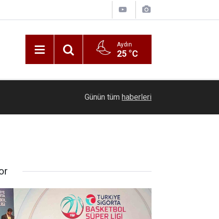
Aydın
25 °C
00:20
Ölmeye gör
Günün tüm
haberleri
or