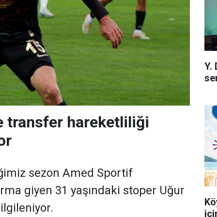
Y.
se
 transfer hareketliliği
or
iğimiz sezon Amed Sportif
forma giyen 31 yaşındaki stoper Uğur
Kö
lgileniyor.
iç