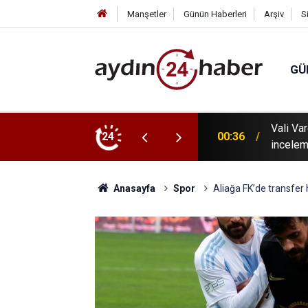
Manşetler
Günün Haberleri
Arşiv
S
GÜ
 tanıtıldı: Karacasu Dedebağ Dedesi Keşkek
Vali Va
24
00:36
incelem
Anasayfa
Spor
Aliağa FK’de transfer 