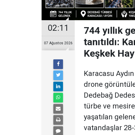
02:11
744 yıllık 
tanıtıldı: 
07 Ağustos 2026
Keşkek Hayr
Karacasu Aydın
drone görüntüler
Dedebağ Dedesi 
türbe ve mesire 
yaşatılan gelene
vatandaşlar 28-