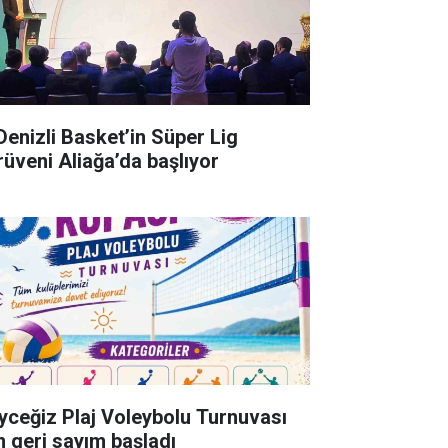
 Denizli Basket’in Süper Lig
rüveni Aliağa’da başlıyor
yceğiz Plaj Voleybolu Turnuvası
in geri sayım başladı