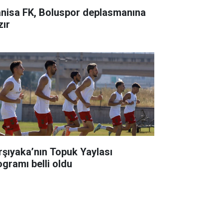
nisa FK, Boluspor deplasmanına
zır
rşıyaka’nın Topuk Yaylası
ogramı belli oldu