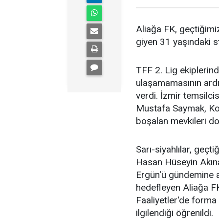
Aliağa FK, geçtiğimi
giyen 31 yaşındaki s
TFF 2. Lig ekiplerin
ulaşamamasının ardı
verdi. İzmir temsilci
Mustafa Saymak, Koray
boşalan mevkileri do
Sarı-siyahlılar, geç
Hasan Hüseyin Akına
Ergün'ü gündemine al
hedefleyen Aliağa F
Faaliyetler'de forma
ilgilendiği öğrenildi.