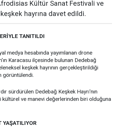
rodisias Kültür Sanat Festivali ve
 keşkek hayrına davet edildi.
RİYLE TANITILDI
yal medya hesabında yayımlanan drone
ın'ın Karacasu ilçesinde bulunan Dedebağ
leneksel keşkek hayrının gerçekleştirildiği
 görüntülendi.
ardır sürdürülen Dedebağ Keşkek Hayrı'nın
kültürel ve manevi değerlerinden biri olduğuna
T YAŞATILIYOR