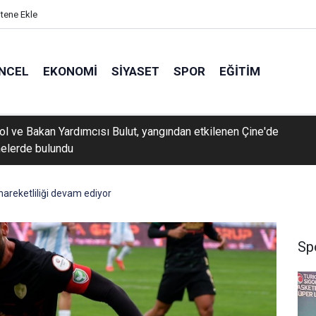
itene Ekle
NCEL
EKONOMI
SIYASET
SPOR
EĞITIM
rol ve Bakan Yardımcısı Bulut, yangından etkilenen Çine'de
elerde bulundu
hareketliliği devam ediyor
Sp