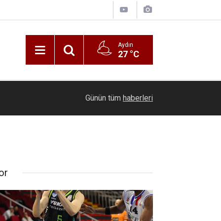
Aydın
27 °C
21:16
Seyir halindeki otomobil alevlere teslim oldu
Günün tüm
haberleri
or