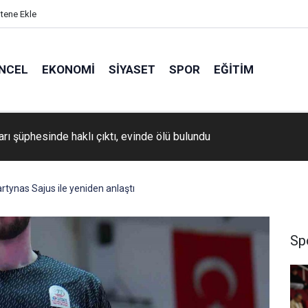
itene Ekle
NCEL
EKONOMI
SIYASET
SPOR
EĞITIM
Backlink Çalışmalarında Yapılan Hatalar
rtynas Sajus ile yeniden anlaştı
Sp