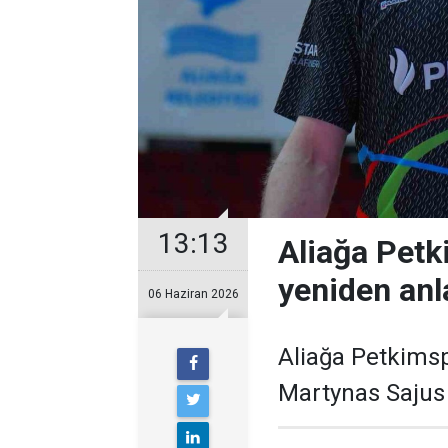
13:13
Aliağa Petk
yeniden anl
06 Haziran 2026
Aliağa Petkimspo
Martynas Sajus i