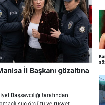
Ka
sö
Manisa İl Başkanı gözaltına
et Başsavcılığı tarafından
 amaçlı suç örgütü ve rüşvet