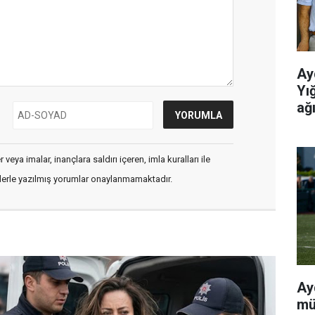
Ay
Yı
ağı
veya imalar, inançlara saldırı içeren, imla kuralları ile
flerle yazılmış yorumlar onaylanmamaktadır.
Ay
mü