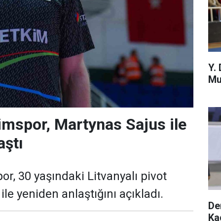
Y.
Mu
imspor, Martynas Sajus ile
aştı
r, 30 yaşındaki Litvanyalı pivot
le yeniden anlaştığını açıkladı.
De
Ka