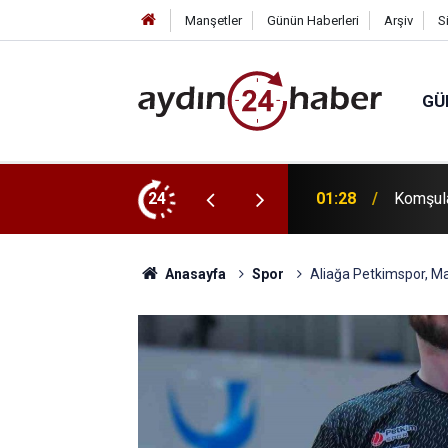
Manşetler
Günün Haberleri
Arşiv
S
GÜ
, evinde ölü bulundu
24
23:13
SEO ve 
Anasayfa
Spor
Aliağa Petkimspor, Ma