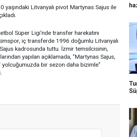
haz
0 yaşındaki Litvanyalı pivot Martynas Sajus ile
ıkladı.
etbol Süper Ligi'nde transfer harekatını
kimspor, iç transferde 1996 doğumlu Litvanyalı
jus kadrosunda tuttu. İzmir temsilcisinin,
arından yapılan açıklamada, "Martynas Sajus,
ef yolcuğumuzda bir sezon daha bizimle"
.
Tu
Sü