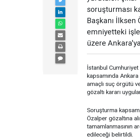
soruşturması ka
Başkanı İlksen Ö
emniyetteki işl
üzere Ankara'ya
İstanbul Cumhuriyet B
kapsamında Ankara C
amaçlı suç örgütü v
gözaltı kararı uygula
Soruşturma kapsamın
Özalper gözaltına alı
tamamlanmasının ard
edileceği belirtildi.