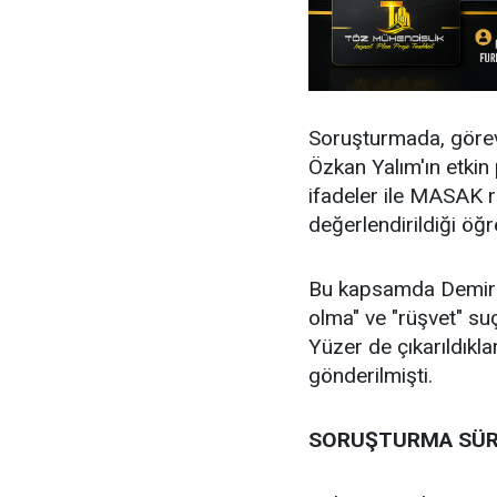
Soruşturmada, görev
Özkan Yalım'ın etkin
ifadeler ile MASAK ra
değerlendirildiği öğre
Bu kapsamda Demirh
olma" ve "rüşvet" suç
Yüzer de çıkarıldık
gönderilmişti.
SORUŞTURMA SÜ