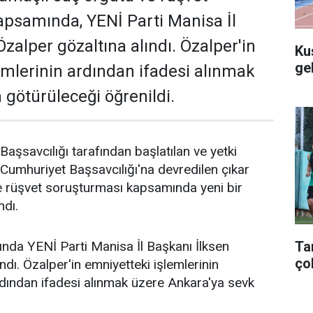
psamında, YENİ Parti Manisa İl
zalper gözaltına alındı. Özalper'in
Ku
ge
emlerinin ardından ifadesi alınmak
 götürüleceği öğrenildi.
aşsavcılığı tarafından başlatılan ve yetki
umhuriyet Başsavcılığı'na devredilen çıkar
e rüşvet soruşturması kapsamında yeni bir
ndı.
Ta
da YENİ Parti Manisa İl Başkanı İlksen
çok
ndı. Özalper'in emniyetteki işlemlerinin
ından ifadesi alınmak üzere Ankara'ya sevk