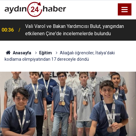
Vali Varol ve Bakan Yardımcısı Bulut, yangından
00:36
etkilenen Çine'de incelemelerde bulundu
Anasayfa
Eğitim
Aliağalı öğrenciler, İtalya’daki
kodlama olimpiyatından 17 dereceyle döndü