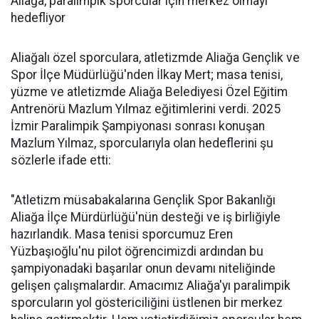
Aliağa, paralimpik sporcular için merkez olmayı
hedefliyor
Aliağalı özel sporculara, atletizmde Aliağa Gençlik ve
Spor İlçe Müdürlüğü'nden İlkay Mert; masa tenisi,
yüzme ve atletizmde Aliağa Belediyesi Özel Eğitim
Antrenörü Mazlum Yılmaz eğitimlerini verdi. 2025
İzmir Paralimpik Şampiyonası sonrası konuşan
Mazlum Yılmaz, sporcularıyla olan hedeflerini şu
sözlerle ifade etti:
"Atletizm müsabakalarına Gençlik Spor Bakanlığı
Aliağa İlçe Mürdürlüğü'nün desteği ve iş birliğiyle
hazırlandık. Masa tenisi sporcumuz Eren
Yüzbaşıoğlu'nu pilot öğrencimizdi ardından bu
şampiyonadaki başarılar onun devamı niteliğinde
gelişen çalışmalardır. Amacımız Aliağa'yı paralimpik
sporcuların yol göstericiliğini üstlenen bir merkez