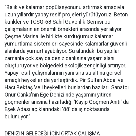
“Balık ve kalamar popülasyonunu artırmak amacıyla
uzun yıllardır yapay resif projeleri yürütüyoruz. Beton
künkler ve TCSG-68 Sahil Güvenlik Gemisi bu
çalışmaların en önemli örnekleri arasında yer alıyor.
Çeşme Marina ile birlikte kurduğumuz kalamar
yumurtlama sistemleri sayesinde kalamarlar güvenli
alanlarda yumurtlayabiliyor. Su altındaki bu yapılar
zamanla çok sayıda deniz canlısına yaşam alanı
oluşturuyor ve bölgedeki ekolojik zenginliği artırıyor.
Yapay resif çalışmalarının yanı sıra su altına görsel
amaçlı heykeller de yerleştirdik. Pir Sultan Abdal ve
Hacı Bektaş Veli heykelleri bunlardan bazıları. Sanatçı
Onur Canka'nın Ege Denizi'nde yaşamını yitiren
göçmenler anısına hazırladığı 'Kayıp Göçmen Anıtı' da
Eşek Adası açıklarındaki '88' dalış noktasında
bulunuyor.”
DENİZİN GELECEĞİ İÇİN ORTAK ÇALIŞMA