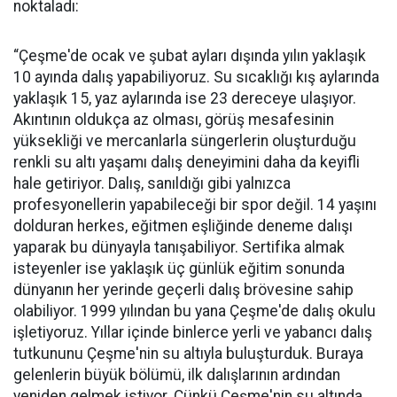
noktaladı:
“Çeşme'de ocak ve şubat ayları dışında yılın yaklaşık
10 ayında dalış yapabiliyoruz. Su sıcaklığı kış aylarında
yaklaşık 15, yaz aylarında ise 23 dereceye ulaşıyor.
Akıntının oldukça az olması, görüş mesafesinin
yüksekliği ve mercanlarla süngerlerin oluşturduğu
renkli su altı yaşamı dalış deneyimini daha da keyifli
hale getiriyor. Dalış, sanıldığı gibi yalnızca
profesyonellerin yapabileceği bir spor değil. 14 yaşını
dolduran herkes, eğitmen eşliğinde deneme dalışı
yaparak bu dünyayla tanışabiliyor. Sertifika almak
isteyenler ise yaklaşık üç günlük eğitim sonunda
dünyanın her yerinde geçerli dalış brövesine sahip
olabiliyor. 1999 yılından bu yana Çeşme'de dalış okulu
işletiyoruz. Yıllar içinde binlerce yerli ve yabancı dalış
tutkununu Çeşme'nin su altıyla buluşturduk. Buraya
gelenlerin büyük bölümü, ilk dalışlarının ardından
yeniden gelmek istiyor. Çünkü Çeşme'nin su altında