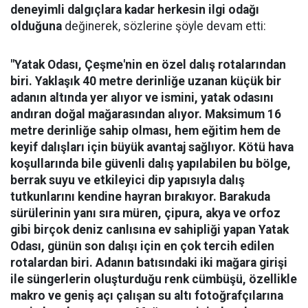
deneyimli dalgıçlara kadar herkesin ilgi odağı
olduğuna
değinerek, sözlerine şöyle devam etti:
"Yatak Odası, Çeşme'nin en özel dalış rotalarından
biri. Yaklaşık 40 metre derinliğe uzanan küçük bir
adanın altında yer alıyor ve ismini, yatak odasını
andıran doğal mağarasından alıyor. Maksimum 16
metre derinliğe sahip olması, hem eğitim hem de
keyif dalışları için büyük avantaj sağlıyor. Kötü hava
koşullarında bile güvenli dalış yapılabilen bu bölge,
berrak suyu ve etkileyici dip yapısıyla dalış
tutkunlarını kendine hayran bırakıyor.
Barakuda
sürülerinin yanı sıra müren, çipura, akya ve orfoz
gibi birçok deniz canlısına ev sahipliği yapan Yatak
Odası, günün son dalışı için en çok tercih edilen
rotalardan biri. Adanın batısındaki iki mağara girişi
ile süngerlerin oluşturduğu renk cümbüşü, özellikle
makro ve geniş açı çalışan su altı fotoğrafçılarına