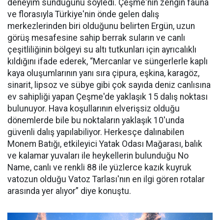
deneyim sunduğunu söyledi. Çeşme'nin zengin fauna
ve florasıyla Türkiye'nin önde gelen dalış
merkezlerinden biri olduğunu belirten Ergün, uzun
görüş mesafesine sahip berrak suların ve canlı
çeşitliliğinin bölgeyi su altı tutkunları için ayrıcalıklı
kıldığını ifade ederek, “Mercanlar ve süngerlerle kaplı
kaya oluşumlarının yanı sıra çipura, eşkina, karagöz,
sinarit, lipsoz ve sübye gibi çok sayıda deniz canlısına
ev sahipliği yapan Çeşme'de yaklaşık 15 dalış noktası
bulunuyor. Hava koşullarının elverişsiz olduğu
dönemlerde bile bu noktaların yaklaşık 10'unda
güvenli dalış yapılabiliyor. Herkesçe dalınabilen
Monem Batığı, etkileyici Yatak Odası Mağarası, balık
ve kalamar yuvaları ile heykellerin bulunduğu No
Name, canlı ve renkli 88 ile yüzlerce kazık kuyruk
vatozun olduğu Vatoz Tarlası'nın en ilgi gören rotalar
arasında yer alıyor” diye konuştu.