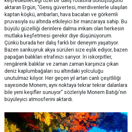
keşfedebileceği özel bir dalış rotasına dönüştüğünü
aktaran Ergün, “Geniş güvertesi, merdivenlerle ulaşılan
kaptan köşkü, ambarları, hava bacaları ve görkemli
pruvasıyla su altında etkileyici bir manzaraya sahip. Bu
büyülü güzelliği derinlere dalma imkanı olan herkesin
mutlaka keşfetmesi gerekir diye düşünüyorum.
Çünkü burada her dalış farklı bir deneyim yaşatıyor.
Bazen sarıkuyruk akya sürüleri size eşlik ediyor, bazen
papağan balıkları etrafınızı sarıyor. İri iskorpitler,
rengârenk balıklar ve zaman zaman karşınıza çıkan
deniz kaplumbağaları su altındaki yolculuğu
unutulmaz kılıyor. Her geçen yıl artan canlı çeşitliliği
sayesinde Monem, aynı noktaya tekrar tekrar dalanlara
bile yeni keşifler sunuyor” sözleriyle Monem Batığı'nın
büyüleyici atmosferini aktardı.