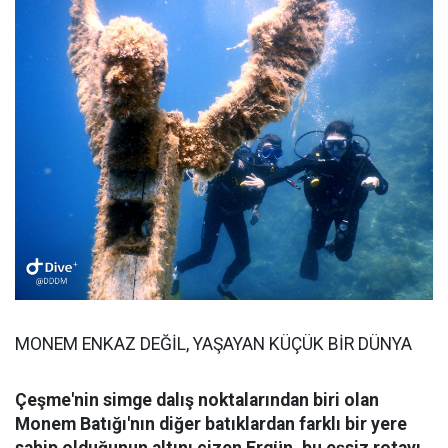
MONEM ENKAZ DEĞİL, YAŞAYAN KÜÇÜK BİR DÜNYA
Çeşme'nin simge dalış noktalarından biri olan
Monem Batığı'nın diğer batıklardan farklı bir yere
sahip olduğunun altını çizen Ergün, bu eşsiz rotayı