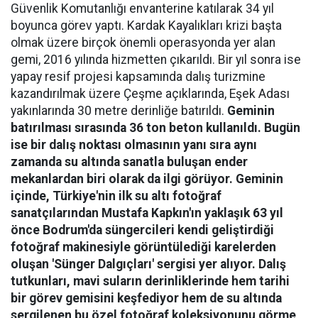
Güvenlik Komutanlığı envanterine katılarak 34 yıl
boyunca görev yaptı. Kardak Kayalıkları krizi başta
olmak üzere birçok önemli operasyonda yer alan
gemi, 2016 yılında hizmetten çıkarıldı. Bir yıl sonra ise
yapay resif projesi kapsamında dalış turizmine
kazandırılmak üzere Çeşme açıklarında, Eşek Adası
yakınlarında 30 metre derinliğe batırıldı.
Geminin
batırılması sırasında 36 ton beton kullanıldı. Bugün
ise bir dalış noktası olmasının yanı sıra aynı
zamanda su altında sanatla buluşan ender
mekanlardan biri olarak da ilgi görüyor. Geminin
içinde, Türkiye'nin ilk su altı fotoğraf
sanatçılarından Mustafa Kapkın'ın yaklaşık 63 yıl
önce Bodrum'da süngercileri kendi geliştirdiği
fotoğraf makinesiyle görüntülediği karelerden
oluşan 'Sünger Dalgıçları' sergisi yer alıyor. Dalış
tutkunları, mavi suların derinliklerinde hem tarihi
bir görev gemisini keşfediyor hem de su altında
sergilenen bu özel fotoğraf koleksiyonunu görme