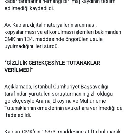
kadar taraflarına herhangi bir imaj kaydının teslim
edilmediği kaydedildi.
Av. Kaplan, dijital materyallerin aranması,
kopyalanması ve el konulması işlemleri bakımından
CMK’nın 134. maddesinde öngörülen usule
uyulmadığını ileri sürdü.
“GİZLİLİK GEREKÇESİYLE TUTANAKLAR
VERİLMEDİ”
Açıklamada, İstanbul Cumhuriyet Başsavcılığı
tarafından yürütülen soruşturmanın gizli olduğu
gerekçesiyle Arama, Elkoyma ve Mühürleme
Tutanaklarının örneklerinin avukatlara verilmediği de
ifade edildi.
Kaplan, CMK’nın 153/3. maddesine atıfta bulunarak,