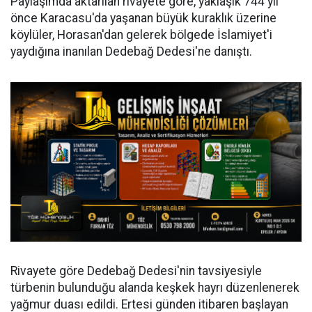
Paylaşımda aktarılan rivayete göre, yaklaşık 744 yıl
önce Karacasu'da yaşanan büyük kuraklık üzerine
köylüler, Horasan'dan gelerek bölgede İslamiyet'i
yaydığına inanılan Dedebağ Dedesi'ne danıştı.
Rivayete göre Dedebağ Dedesi'nin tavsiyesiyle
türbenin bulunduğu alanda keşkek hayrı düzenlenerek
yağmur duası edildi. Ertesi günden itibaren başlayan