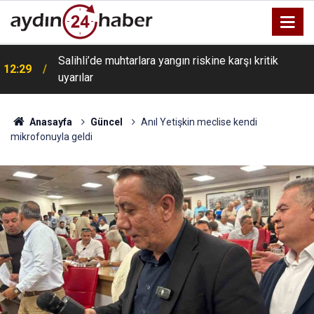
Kula’da kontrolden çıkan otomobil karşı şeride geçti:
12:28
4 yaralı
Anasayfa
Güncel
Anıl Yetişkin meclise kendi
mikrofonuyla geldi