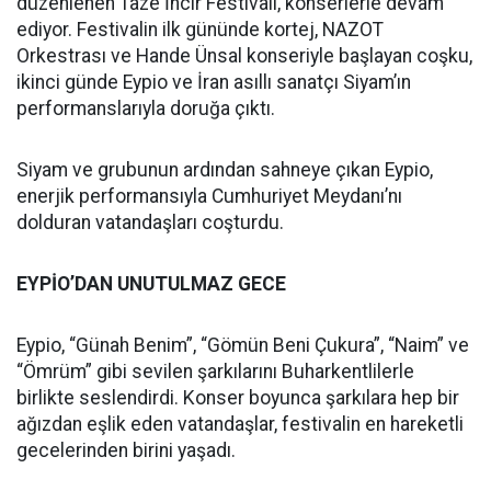
düzenlenen Taze İncir Festivali, konserlerle devam
ediyor. Festivalin ilk gününde kortej, NAZOT
Orkestrası ve Hande Ünsal konseriyle başlayan coşku,
ikinci günde Eypio ve İran asıllı sanatçı Siyam’ın
performanslarıyla doruğa çıktı.
Siyam ve grubunun ardından sahneye çıkan Eypio,
enerjik performansıyla Cumhuriyet Meydanı’nı
dolduran vatandaşları coşturdu.
EYPİO’DAN UNUTULMAZ GECE
Eypio, “Günah Benim”, “Gömün Beni Çukura”, “Naim” ve
“Ömrüm” gibi sevilen şarkılarını Buharkentlilerle
birlikte seslendirdi. Konser boyunca şarkılara hep bir
ağızdan eşlik eden vatandaşlar, festivalin en hareketli
gecelerinden birini yaşadı.