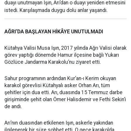
duayı unutmayan Işın, Arı’dan o duayı yeniden etmesini
istedi. Karşılaşmada duygu dolu anlar yaşandı.
AĞRI’DA BAŞLAYAN HİKÂYE UNUTULMADI
Kütahya Valisi Musa Işın, 2017 yılında Ağrı Valisi olarak
görev yaptığı dönemde Hamur ilçesine bağlı Yukarı
Gözlüce Jandarma Karakolu’nu ziyaret etti.
Sahur programının ardından Kur’an-ı Kerim okuyan
karakol görevlisi Kütahyalı asker Orhan Arı, tüm
şehitler için dua etti. Arı, duasında 15 Temmuz darbe
girişiminde şehit olan Ömer Halisdemir ve Fethi Sekin’i
de andı.
Arı’nın duasından etkilenen Işın, askerle yakından
ilgilenerek bir süre sohbet etti. O gece karakolda