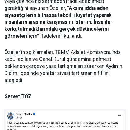
veya çekince hissetmeden ifade edebilmesi
gerektiğini savunan Özeller,
“Aksini iddia eden
siyasetçilerin bilhassa tebdil-i kıyafet yaparak
insanların arasına karışmasını isterim. İnsanlar
korkutulmadıklarındaki gerçek düşüncelerini
görmeleri için”
ifadelerini kullandı.
Özeller’in açıklamaları, TBMM Adalet Komisyonu’nda
kabul edilen ve Genel Kurul gündemine gelmesi
beklenen çerçeve yasa tartışmaları sürerken Aydın’ın
Didim ilçesinde yeni bir siyasi tartışmanın fitilini
ateşledi.
Servet TÖZ