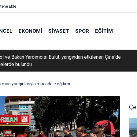
itene Ekle
NCEL
EKONOMI
SIYASET
SPOR
EĞITIM
rol ve Bakan Yardımcısı Bulut, yangından etkilenen Çine'de
elerde bulundu
rman yangınlarıyla mücadele eğitimi
Çe