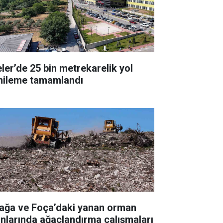
eler’de 25 bin metrekarelik yol
nileme tamamlandı
iağa ve Foça’daki yanan orman
anlarında ağaçlandırma çalışmaları