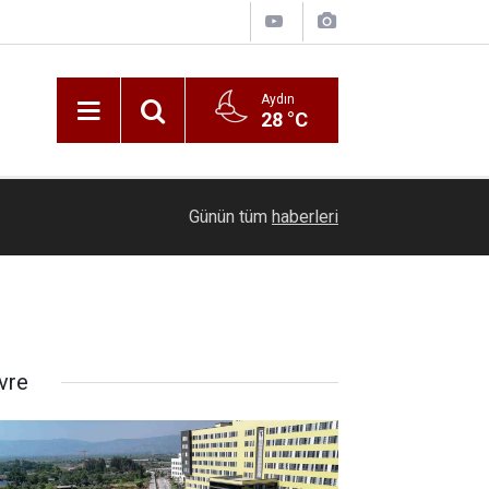
Aydın
28 °C
00:20
Ölmeye gör
Günün tüm
haberleri
vre