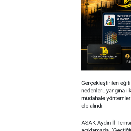
Gerçekleştirilen eği
nedenleri, yangına il
müdahale yöntemleri, 
ele alındı.
ASAK Aydın İl Temsil
açıklamada, "Geçtiğ