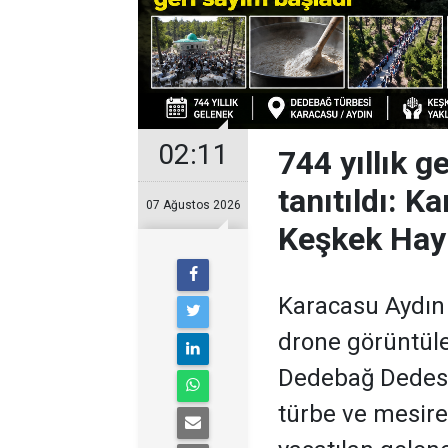
02:11
744 yıllık 
tanıtıldı: 
07 Ağustos 2026
Keşkek Hayr
Karacasu Aydın
drone görüntüler
Dedebağ Dedesi 
türbe ve mesire 