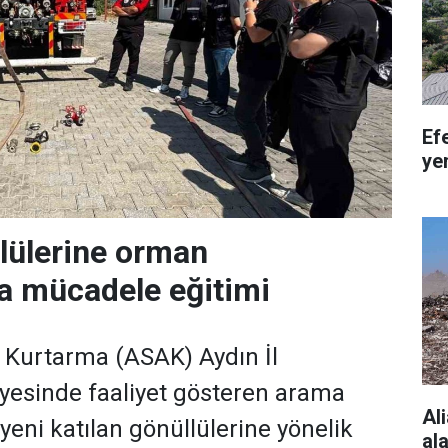
Ef
ye
lülerine orman
la mücadele eğitimi
a Kurtarma (ASAK) Aydın İl
nyesinde faaliyet gösteren arama
Al
yeni katılan gönüllülerine yönelik
al