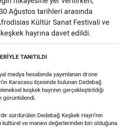
ğin hikâyesine yer verilirken,
30 Ağustos tarihleri arasında
rodisias Kültür Sanat Festivali ve
 keşkek hayrına davet edildi.
RİYLE TANITILDI
yal medya hesabında yayımlanan drone
ın'ın Karacasu ilçesinde bulunan Dedebağ
leneksel keşkek hayrının gerçekleştirildiği
 görüntülendi.
ardır sürdürülen Dedebağ Keşkek Hayrı'nın
kültürel ve manevi değerlerinden biri olduğuna