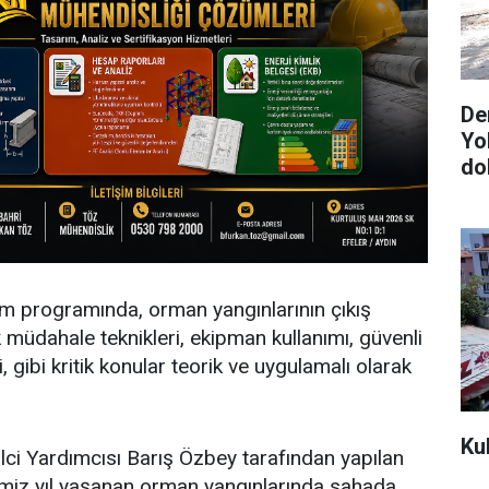
De
Yo
do
tim programında, orman yangınlarının çıkış
k müdahale teknikleri, ekipman kullanımı, güvenli
gibi kritik konular teorik ve uygulamalı olarak
Ku
ci Yardımcısı Barış Özbey tarafından yapılan
imiz yıl yaşanan orman yangınlarında sahada