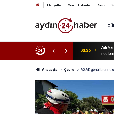
Manşetler
Günün Haberleri
Arşiv
S
GÜ
 tanıtıldı: Karacasu Dedebağ Dedesi Keşkek
Vali Va
24
00:36
incelem
Anasayfa
Çevre
ASAK gönüllülerine o