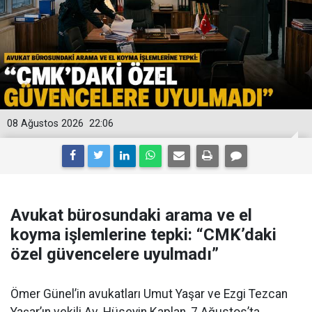
08 Ağustos 2026
22:06
Avukat bürosundaki arama ve el
koyma işlemlerine tepki: “CMK’daki
özel güvencelere uyulmadı”
Ömer Günel’in avukatları Umut Yaşar ve Ezgi Tezcan
Yaşar’ın vekili Av. Hüseyin Kaplan, 7 Ağustos’ta