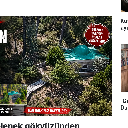
Kü
ayı
"C
Du
gelenek gökyüzünden