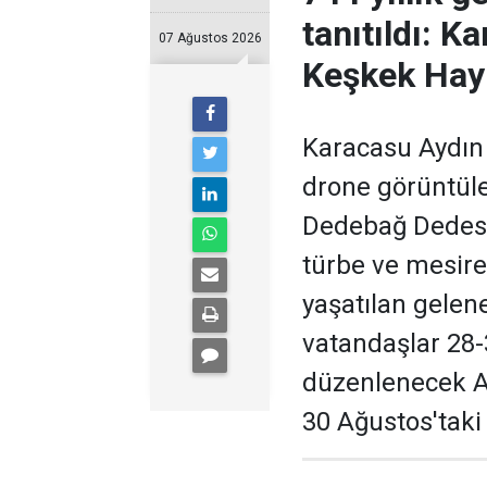
tanıtıldı: 
07 Ağustos 2026
Keşkek Hayr
Karacasu Aydın
drone görüntüler
Dedebağ Dedesi 
türbe ve mesire 
yaşatılan gelene
vatandaşlar 28-
düzenlenecek Af
30 Ağustos'taki