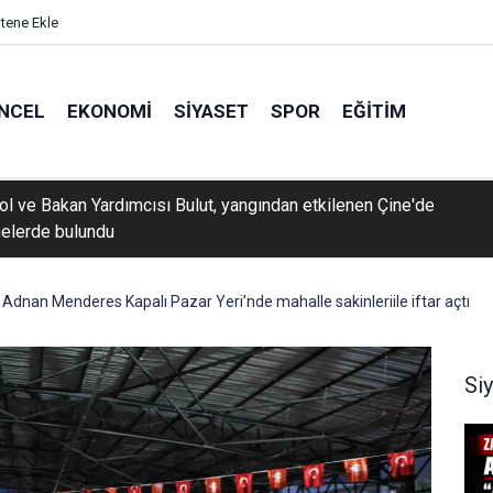
itene Ekle
NCEL
EKONOMI
SIYASET
SPOR
EĞITIM
rol ve Bakan Yardımcısı Bulut, yangından etkilenen Çine'de
elerde bulundu
Adnan Menderes Kapalı Pazar Yeri’nde mahalle sakinleriile iftar açtı
Si