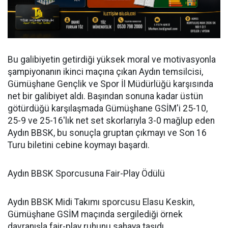
Bu galibiyetin getirdiği yüksek moral ve motivasyonla
şampiyonanın ikinci maçına çıkan Aydın temsilcisi,
Gümüşhane Gençlik ve Spor İl Müdürlüğü karşısında
net bir galibiyet aldı. Başından sonuna kadar üstün
götürdüğü karşılaşmada Gümüşhane GSİM'i 25-10,
25-9 ve 25-16'lık net set skorlarıyla 3-0 mağlup eden
Aydın BBSK, bu sonuçla gruptan çıkmayı ve Son 16
Turu biletini cebine koymayı başardı.
Aydın BBSK Sporcusuna Fair-Play Ödülü
Aydın BBSK Midi Takımı sporcusu Elasu Keskin,
Gümüşhane GSİM maçında sergilediği örnek
davranışla fair-play ruhunu sahaya taşıdı.