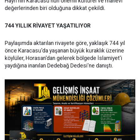
Hayrı'nın Karacasu'nun önemli kültürel ve manevi
değerlerinden biri olduğuna dikkat çekildi.
744 YILLIK RİVAYET YAŞATILIYOR
Paylaşımda aktarılan rivayete göre, yaklaşık 744 yıl
önce Karacasu'da yaşanan büyük kuraklık üzerine
köylüler, Horasan'dan gelerek bölgede İslamiyet'i
yaydığına inanılan Dedebağ Dedesi'ne danıştı.