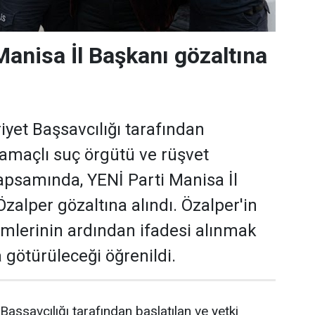
Manisa İl Başkanı gözaltına
et Başsavcılığı tarafından
 amaçlı suç örgütü ve rüşvet
psamında, YENİ Parti Manisa İl
zalper gözaltına alındı. Özalper'in
emlerinin ardından ifadesi alınmak
 götürüleceği öğrenildi.
aşsavcılığı tarafından başlatılan ve yetki