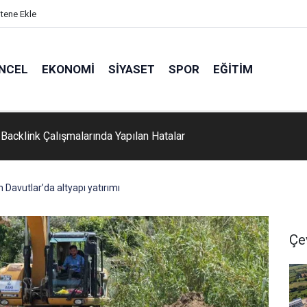
itene Ekle
NCEL
EKONOMI
SIYASET
SPOR
EĞITIM
Backlink Çalışmalarında Yapılan Hatalar
Davutlar’da altyapı yatırımı
Çe