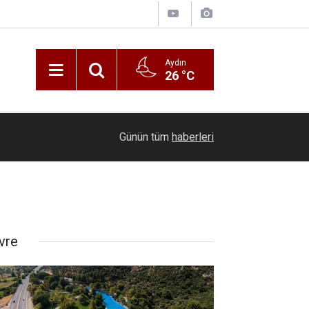
Aydın
26 °C
21:16
Seyir halindeki otomobil alevlere teslim oldu
Günün tüm
haberleri
vre