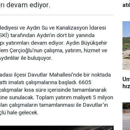
arı devam ediyor.
atı
ediyesi ve Aydın Su ve Kanalizasyon İdaresi
İ) tarafından Aydın'ın dört bir yanında
apı yatırımları devam ediyor. Aydın Büyükşehir
em Çerçioğlu'nun çalışma, yatırım, hizmet ve
Aydınlılar ile buluşuyor.
dası ilçesi Davutlar Mahallesi'nde bir noktada
Um
ttı imalatı çalışmalarına başladı. 6605
hı
çalışmalar kısa süre içerisinde tamamlanarak
ine sunulacak. Toplam yatırım maliyeti 5 milyon
olan çalışmaların tamamlanması ile Davutlar'ın
çlü hale gelecek.