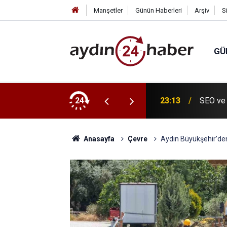
Manşetler
Günün Haberleri
Arşiv
S
GÜ
, evinde ölü bulundu
24
23:13
SEO ve 
Anasayfa
Çevre
Aydın Büyükşehir’den 