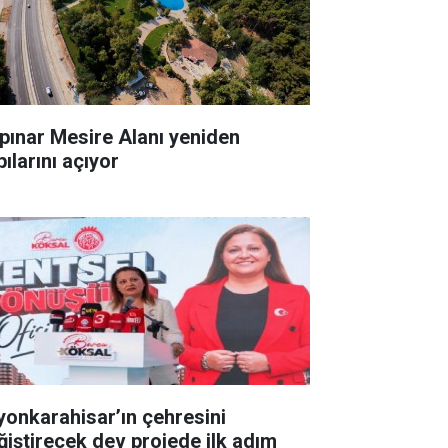
pınar Mesire Alanı yeniden
ılarını açıyor
yonkarahisar’ın çehresini
ğiştirecek dev projede ilk adım