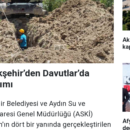
Ak
kap
şehir’den Davutlar’da
rımı
r Belediyesi ve Aydın Su ve
daresi Genel Müdürlüğü (ASKİ)
Af
'ın dört bir yanında gerçekleştirilen
de