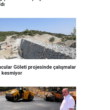
ldı
cular Göleti projesinde çalışmalar
z kesmiyor