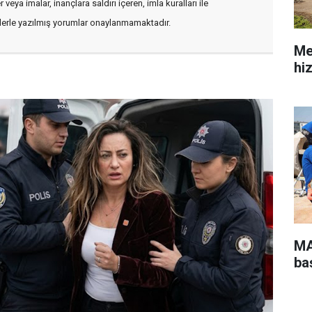
veya imalar, inançlara saldırı içeren, imla kuralları ile
flerle yazılmış yorumlar onaylanmamaktadır.
Me
hi
MA
ba