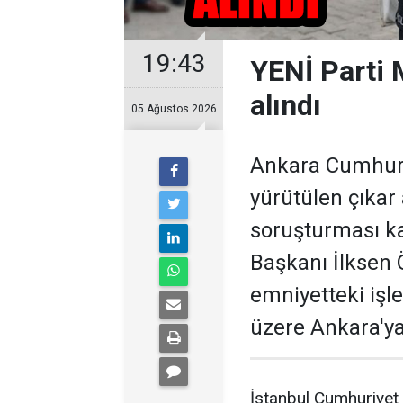
19:43
YENİ Parti 
alındı
05 Ağustos 2026
Ankara Cumhuriy
yürütülen çıkar
soruşturması ka
Başkanı İlksen Ö
emniyetteki işl
üzere Ankara'ya
İstanbul Cumhuriyet B