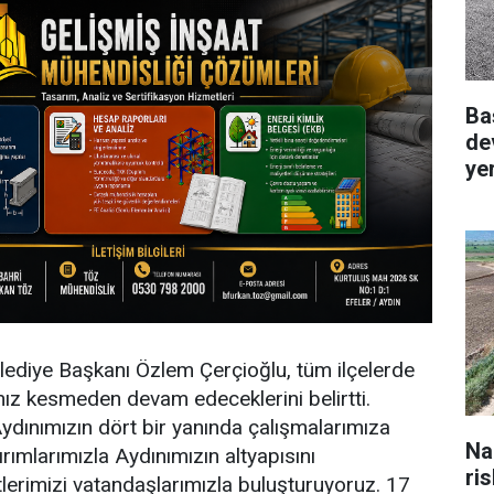
Ba
de
ye
lediye Başkanı Özlem Çerçioğlu, tüm ilçelerde
 hız kesmeden devam edeceklerini belirtti.
ydınımızın dört bir yanında çalışmalarımıza
Na
rımlarımızla Aydınımızın altyapısını
ri
tlerimizi vatandaşlarımızla buluşturuyoruz. 17