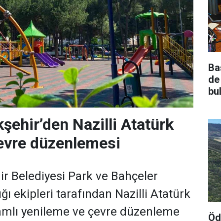
Ba
de
bu
şehir’den Nazilli Atatürk
evre düzenlemesi
r Belediyesi Park ve Bahçeler
ğı ekipleri tarafından Nazilli Atatürk
amlı yenileme ve çevre düzenleme
Öd