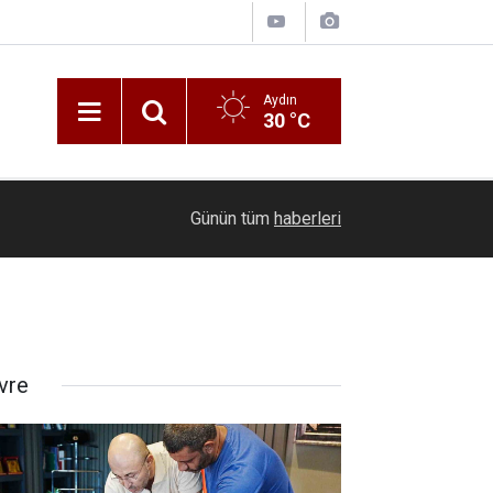
Aydın
30 °C
10:38
Germencik’te iş yeri yangını
Günün tüm
haberleri
vre