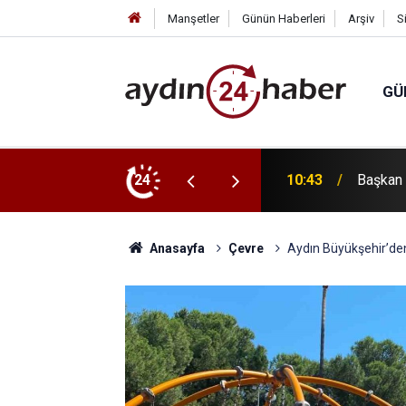
Manşetler
Günün Haberleri
Arşiv
S
GÜ
n her noktasında gece gündüz sahadayız"
24
10:40
KUTSO B
Anasayfa
Çevre
Aydın Büyükşehir’den