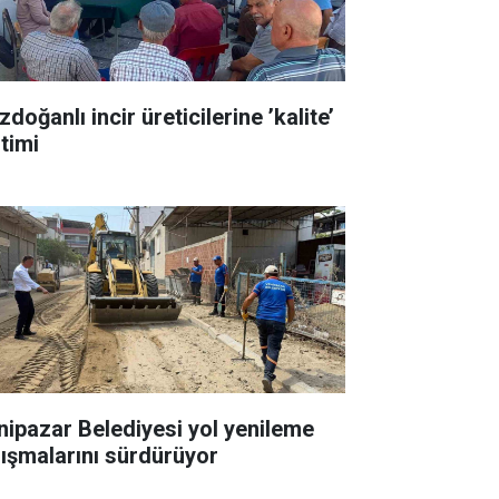
doğanlı incir üreticilerine ’kalite’
itimi
nipazar Belediyesi yol yenileme
lışmalarını sürdürüyor