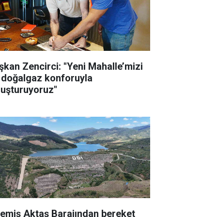
şkan Zencirci: "Yeni Mahalle’mizi
 doğalgaz konforuyla
luşturuyoruz"
emiş Aktaş Barajından bereket