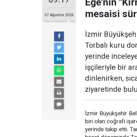
Ege'nin "Kır
mesaisi sü
07 Ağustos 2026
İzmir Büyükşehir
Torbalı kuru do
yerinde inceley
işçileriyle bir a
dinlenirken, sıc
ziyaretinde bul
İzmir Büyükşehir Bel
biri olan coğrafi işa
yerinde takip etti. T