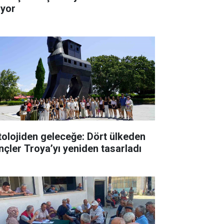
ıyor
tolojiden geleceğe: Dört ülkeden
nçler Troya’yı yeniden tasarladı