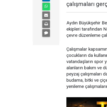
çalışmaları gerçe
Aydın Büyükşehir Bel
ekipleri tarafından N
çevre düzenleme çalı
Çalışmalar kapsamınd
çocukların da kullan
vatandaşların spor ya
alanların bakım ve d
peyzaj çalışmaları da
budama, bitki ve çiç
yenileme çalışmaları