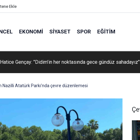
itene Ekle
NCEL
EKONOMI
SIYASET
SPOR
EĞITIM
aşkanı Argat: "Kütahya savunma sanayine entegre olmalı"
 Nazilli Atatürk Parkı’nda çevre düzenlemesi
Çe