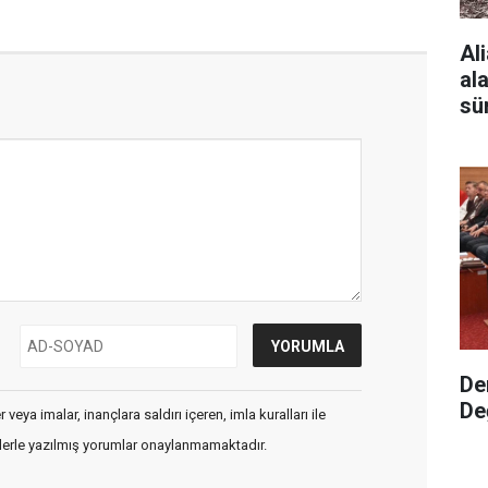
Al
al
sü
De
De
veya imalar, inançlara saldırı içeren, imla kuralları ile
flerle yazılmış yorumlar onaylanmamaktadır.