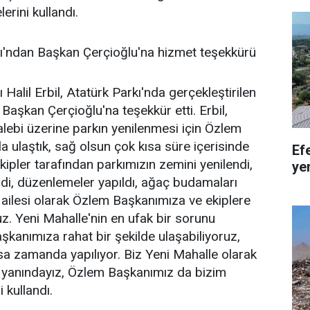
erini kullandı.
ı'ndan Başkan Çerçioğlu'na hizmet teşekkürü
Halil Erbil, Atatürk Parkı'nda gerçekleştirilen
Başkan Çerçioğlu'na teşekkür etti. Erbil,
alebi üzerine parkın yenilenmesi için Özlem
a ulaştık, sağ olsun çok kısa süre içerisinde
Ef
kipler tarafından parkımızın zemini yenilendi,
ye
ndi, düzenlemeler yapıldı, ağaç budamaları
e ailesi olarak Özlem Başkanımıza ve ekiplere
z. Yeni Mahalle'nin en ufak bir sorunu
anımıza rahat bir şekilde ulaşabiliyoruz,
ısa zamanda yapılıyor. Biz Yeni Mahalle olarak
yanındayız, Özlem Başkanımız da bizim
 kullandı.