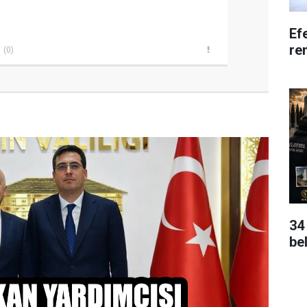
Efe
re
(0)
34
be