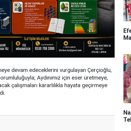
Ef
Ma
meye devam edeceklerini vurgulayan Çerçioğlu,
sorumluluğuyla; Aydınımız için eser üretmeye,
cak çalışmaları kararlılıkla hayata geçirmeye
di.
Naz
Teb