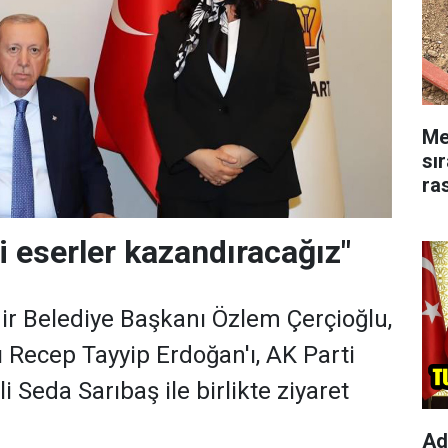
Me
sı
ra
i eserler kazandıracağız"
r Belediye Başkanı Özlem Çerçioğlu,
Recep Tayyip Erdoğan'ı, AK Parti
i Seda Sarıbaş ile birlikte ziyaret
Ad