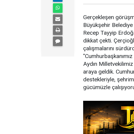
Gerçekleşen görüşme
Büyükşehir Belediye
Recep Tayyip Erdoğan
dikkat çekti. Çerçioğ
çalışmalarını sürdürd
"Cumhurbaşkanımız v
Aydın Milletvekilimiz
araya geldik. Cumhur
destekleriyle, şehri
gücümüzle çalışıyoruz