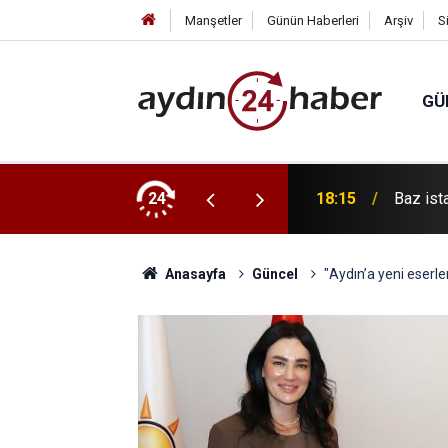
Manşetler
Günün Haberleri
Arşiv
S
GÜ
stos’ta devreye giriyor
24
18:15
Baz ista
Anasayfa
Güncel
"Aydın’a yeni eserl