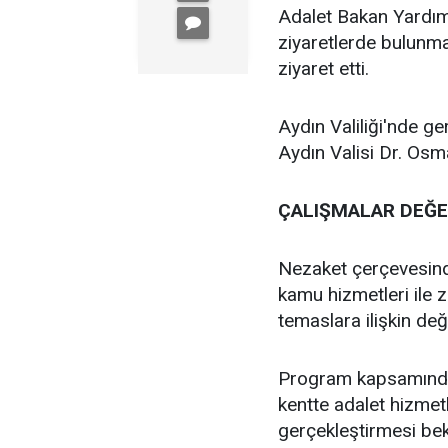
Adalet Bakan Yardımc
ziyaretlerde bulunmak
ziyaret etti.
Aydın Valiliği'nde g
Aydın Valisi Dr. Osm
ÇALIŞMALAR DEĞE
Nezaket çerçevesind
kamu hizmetleri ile 
temaslara ilişkin de
Program kapsamında
kentte adalet hizmetl
gerçekleştirmesi bek