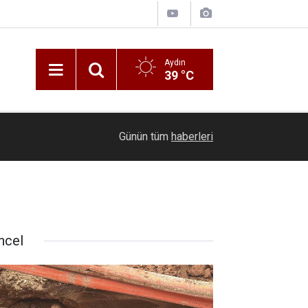
Aydın
39 °C
18:03
Emet’te beton mikseri motosiklete çarptı: 1 ölü, 
Günün tüm
haberleri
ncel