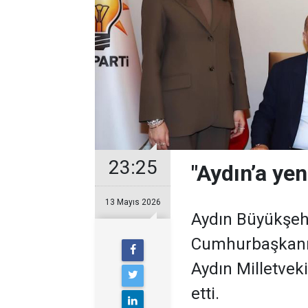
23:25
"Aydın’a yen
13 Mayıs 2026
Aydın Büyükşehi
Cumhurbaşkanı 
Aydın Milletvekil
etti.