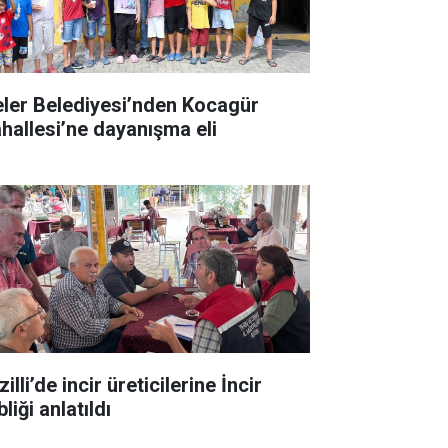
eler Belediyesi’nden Kocagür
hallesi’ne dayanışma eli
illi’de incir üreticilerine İncir
liği anlatıldı