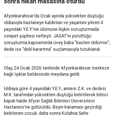
sonra nikâh masasına oturdu
Afyonkarahisar'da Ocak ayında yüksekten düştüğü
iddiasıyla hastaneye kaldırılan ve yaşamını yitiren 4
yaşındaki Y.E.Y.'nin ölümüne ilişkin soruşturmada
cinayet şüphesi netleşti. JASAT'ın yürüttüğü
soruşturma kapsamında üvey baba "kasten öldürme",
dede ise "delil karartma" suçlamasıyla tutuklandı.
Olay, 24 Ocak 2026 tarihinde Afyonkarahisar merkeze
bağlı Işıklar beldesinde meydana geldi.
İddiaya göre 4 yaşındaki Y.E.Y., annesi Z.K. ve dedesi
M.K. tarafından yüksekten düştüğü belirtilerek bilinci
kapalı halde Afyon Sağlık Bilimleri Üniversitesi
Hastanesi'ne götürüldü. Beyin kanaması geçirdiği
belirlenen çocuk, daha sonra Kütahya Şehir