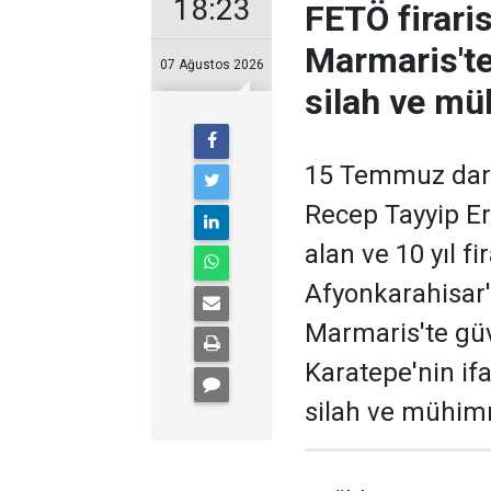
18:23
FETÖ firari
Marmaris'te
07 Ağustos 2026
silah ve m
15 Temmuz dar
Recep Tayyip Er
alan ve 10 yıl fi
Afyonkarahisar
Marmaris'te güv
Karatepe'nin if
silah ve mühimm