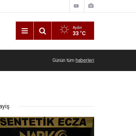
Aydın
33 °C
FETÖ firarisi Burkay Karatepe Marmaris'te yer g
18:23
Günün tüm
haberleri
mühimmat araması
ayiş