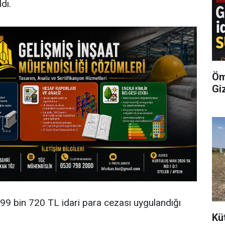
dı.
Öm
Giz
99 bin 720 TL idari para cezası uygulandığı
Kü