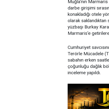
Muğla'nın Marmaris
darbe girişimi sıra
konakladığı otele yöne
olarak saklandıktan 
yüzbaşı Burkay Karat
Marmaris'e getirilere
Cumhuriyet savcısın
Terörle Mücadele (T
sabahın erken saatle
çoğunluğu dağlık bö
inceleme yapıldı.