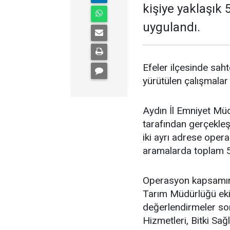
kişiye yaklaşık 
uygulandı.
Efeler ilçesinde saht
yürütülen çalışmalar
Aydın İl Emniyet Mü
tarafından gerçekleşt
iki ayrı adrese oper
aramalarda toplam 5 b
Operasyon kapsamında 
Tarım Müdürlüğü ekip
değerlendirmeler so
Hizmetleri, Bitki Sa