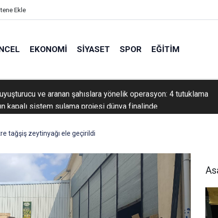
itene Ekle
NCEL
EKONOMI
SIYASET
SPOR
EĞITIM
ın kapalı sistem sulama projesi dünya finalinde
re tağşiş zeytinyağı ele geçirildi
As