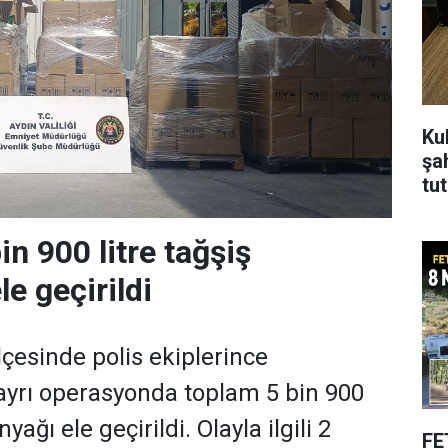
Ku
şa
tu
in 900 litre tağşiş
le geçirildi
ilçesinde polis ekiplerince
ayrı operasyonda toplam 5 bin 900
nyağı ele geçirildi. Olayla ilgili 2
FE