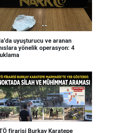
la’da uyuşturucu ve aranan
hıslara yönelik operasyon: 4
tuklama
TÖ firarisi Burkay Karatepe