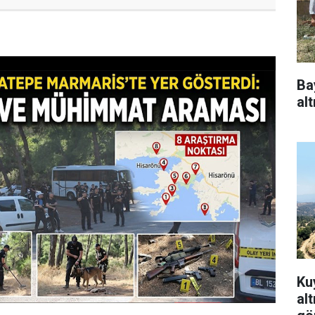
Ba
alt
Ku
alt