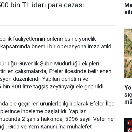
500 bin TL idari para cezası
Ma
si
ecilik faaliyetlerinin önlenmesine yönelik
 kapsamında önemli bir operasyona imza atıldı.
dürlüğü Güvenlik Şube Müdürlüğü ekipleri
irilen çalışmalarda, Efeler ilçesinde belirlenen
asyon düzenlendi. Yapılan denetim ve
in 900 litre tağşiş zeytinyağı ele geçirildi.
Yo
sı
mü
ele geçirilen ürünlerle ilgili olarak Efeler İlçe
lerince inceleme başlatıldı. Yapılan
nucunda 2 şahıs hakkında, 5996 sayılı Veteriner
ğlığı, Gıda ve Yem Kanunu’na muhalefet