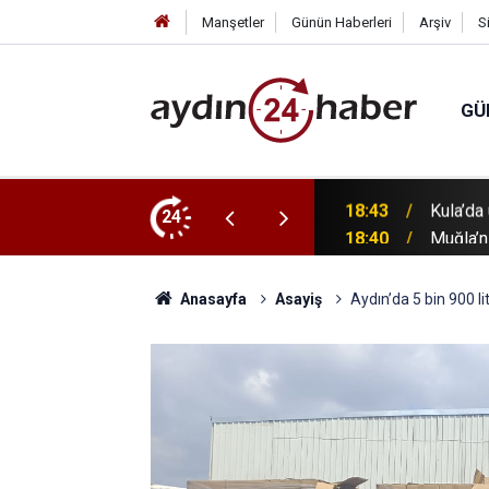
Manşetler
Günün Haberleri
Arşiv
S
GÜ
hıslara yönelik operasyon: 4 tutuklama
24
18:40
Muğla’n
Anasayfa
Asayiş
Aydın’da 5 bin 900 lit