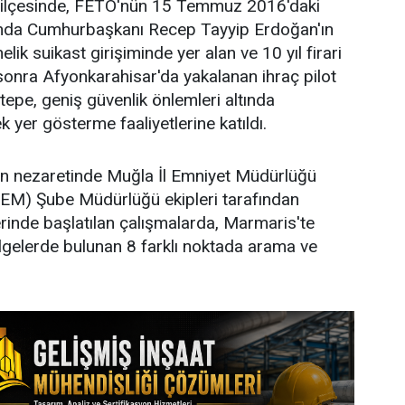
 ilçesinde, FETÖ'nün 15 Temmuz 2016'daki
sında Cumhurbaşkanı Recep Tayyip Erdoğan'ın
lik suikast girişiminde yer alan ve 10 yıl firari
sonra Afyonkarahisar'da yakalanan ihraç pilot
epe, geniş güvenlik önlemleri altında
k yer gösterme faaliyetlerine katıldı.
ın nezaretinde Muğla İl Emniyet Müdürlüğü
EM) Şube Müdürlüğü ekipleri tarafından
rinde başlatılan çalışmalarda, Marmaris'te
lgelerde bulunan 8 farklı noktada arama ve