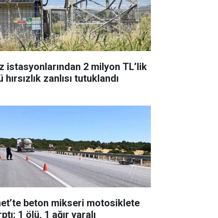
z istasyonlarından 2 milyon TL’lik
 hırsızlık zanlısı tutuklandı
et’te beton mikseri motosiklete
ptı: 1 ölü, 1 ağır yaralı