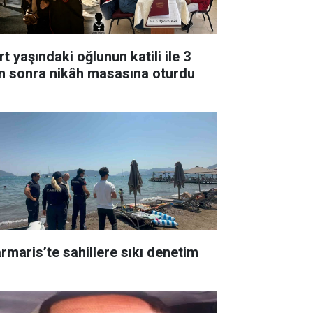
t yaşındaki oğlunun katili ile 3
n sonra nikâh masasına oturdu
rmaris’te sahillere sıkı denetim