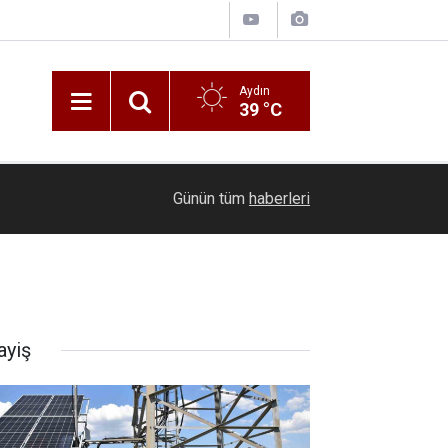
Aydın
39 °C
18:03
Emet’te beton mikseri motosiklete çarptı: 1 ölü, 
Günün tüm
haberleri
ayiş