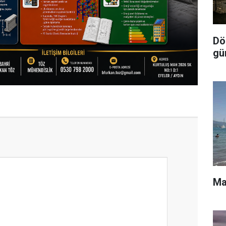
Dör
gü
Ma