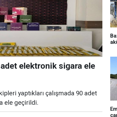
Ba
akü
adet elektronik sigara ele
kipleri yaptıkları çalışmada 90 adet
 ele geçirildi.
Em
çar