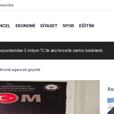
itene Ekle
NCEL
EKONOMI
SIYASET
SPOR
EĞITIM
syonlarından 2 milyon TL’lik akü hırsızlık zanlısı tutuklandı
tronik sigara ele geçirildi
As