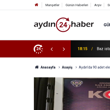
Manşetler
Günün Haberleri
Arşiv
S
GÜ
stos’ta devreye giriyor
24
18:15
Baz ista
Anasayfa
Asayiş
Aydın’da 90 adet elek