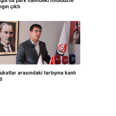
ğla’da park halindeki midibüste
gın çıktı
ukatlar arasındaki tartışma kanlı
ti