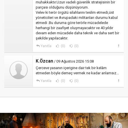
muhakkaktır.Uzun vadeli güvenlik stratejisinin bir
parçası olduğunu düşünüyorum.
Velev ki terör örgütü silahlarını teslim etmedi,üst
yöneticileri ve Avrupadaki militanları durumu kabul
etmedi .Bu duruma göre terörle mücadelede
herhangi bir zaafiyet oluşmayacaktır ve 40 yıldır
devam eden mücadele daha teknik ve daha sert bir
şekilde yapılacaktır.
Yanıtla
(0)
(0)
K.Özcan
/ 09 Ağustos 2026 15:08
Çerceve yasanın içerigine dair tek bir kelâm
etmeden böyle demeç vermek ne kadar anlamsız...
Yanıtla
(0)
(0)