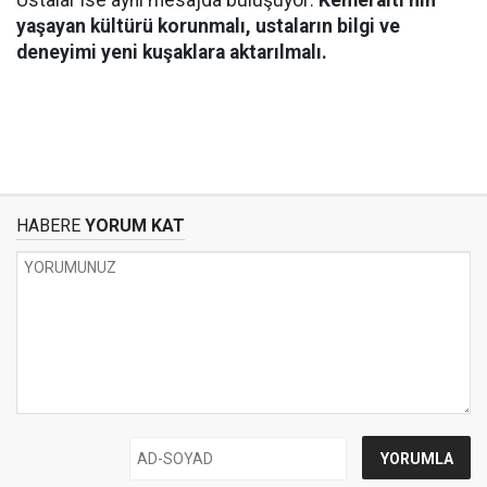
Ustalar ise aynı mesajda buluşuyor:
Kemeraltı’nın
yaşayan kültürü korunmalı, ustaların bilgi ve
deneyimi yeni kuşaklara aktarılmalı.
HABERE
YORUM KAT