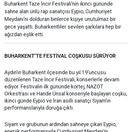
Buharkent Taze İncir Festivali’nin ikinci gününde
sahne alan ünlü rap sanatçısı Eypio, Cumhuriyet
Meydanı’nı dolduran binlerce kişiye unutulmaz bir
gece yaşattı. Buharkentliler sevilen şarkılara hep bir
ağızdan eşlik etti.
BUHARKENT’TE FESTİVAL COŞKUSU SÜRÜYOR
Aydın’ın Buharkent ilçesinde bu yıl 19’uncusu
düzenlenen Taze İncir Festivali, konserlerle devam
ediyor. Festivalin ilk gününde kortej, NAZOT
Orkestrası ve Hande Ünsal konseriyle başlayan coşku,
ikinci günde Eypio ve İran asıllı sanatçı Siyam’ın
performanslarıyla doruğa çıktı.
Siyam ve grubunun ardından sahneye çıkan Eypio,
enerjik performansıyla Cumhuriyet Meydanı’nı