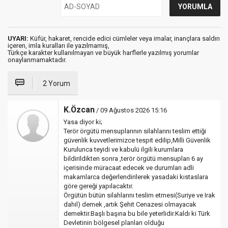
UYARI:
Küfür, hakaret, rencide edici cümleler veya imalar, inançlara saldırı
içeren, imla kuralları ile yazılmamış,
Türkçe karakter kullanılmayan ve büyük harflerle yazılmış yorumlar
onaylanmamaktadır.
2 Yorum
K.Özcan
/ 09 Ağustos 2026 15:16
Yasa diyor ki;
Terör örgütü mensuplarının silahlarını teslim ettiği
güvenlik kuvvetlerimizce tespit edilip,Milli Güvenlik
Kurulunca teyidi ve kabulü ilgili kurumlara
bildirildikten sonra ,terör örgütü mensupları 6 ay
içerisinde müracaat edecek ve durumları adli
makamlarca değerlendirilerek yasadaki kıstaslara
göre gereği yapılacaktır.
Örgütün bütün silahlarını teslim etmesi(Suriye ve Irak
dahil) demek ,artık Şehit Cenazesi olmayacak
demektir.Başlı başına bu bile yeterlidir.Kaldı ki Türk
Devletinin bölgesel planları olduğu