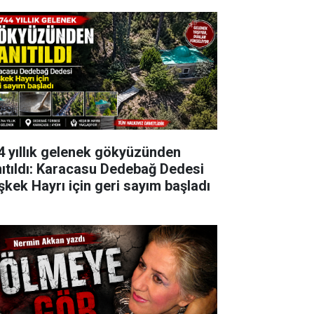
4 yıllık gelenek gökyüzünden
nıtıldı: Karacasu Dedebağ Dedesi
şkek Hayrı için geri sayım başladı