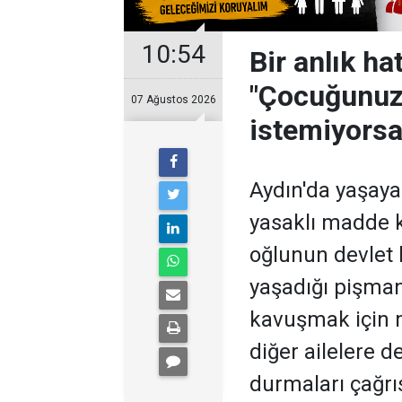
10:54
Bir anlık ha
"Çocuğunuz
07 Ağustos 2026
istemiyorsa
Aydın'da yaşayan
yasaklı madde k
oğlunun devlet 
yaşadığı pişmanl
kavuşmak için m
diğer ailelere d
durmaları çağrı