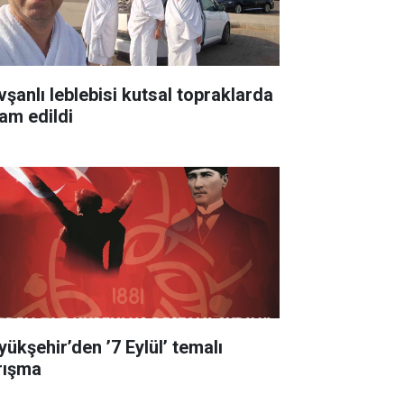
vşanlı leblebisi kutsal topraklarda
ram edildi
yükşehir’den ’7 Eylül’ temalı
rışma