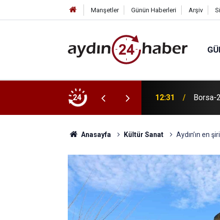
Manşetler
Günün Haberleri
Arşiv
S
GÜ
Fırını ve yatırımlar açıldı
24
12:31
Borsa-2
Anasayfa
Kültür Sanat
Aydın’ın en şir