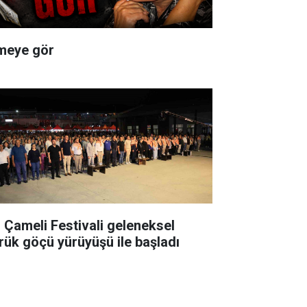
meye gör
. Çameli Festivali geleneksel
rük göçü yürüyüşü ile başladı