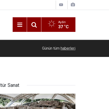
Aydın
37 °C
12:30
Kuşadası Belediyesi’nden adli süreç açıklaması
Günün tüm
haberleri
ltür Sanat