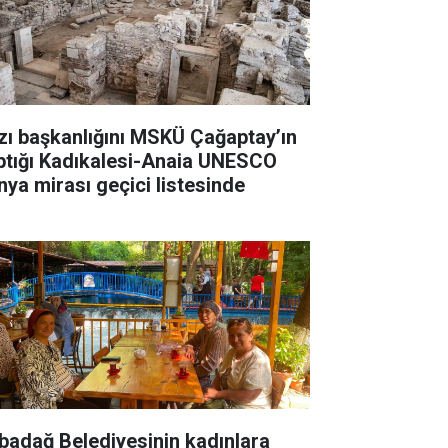
zı başkanlığını MSKÜ Çağaptay’ın
ptığı Kadıkalesi-Anaia UNESCO
nya mirası geçici listesinde
badağ Belediyesinin kadınlara