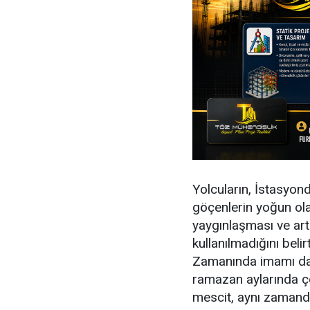
Yolcuların, İstasyond
göçenlerin yoğun ola
yaygınlaşması ve ar
kullanılmadığını belir
Zamanında imamı da 
ramazan aylarında ço
mescit, aynı zamanda