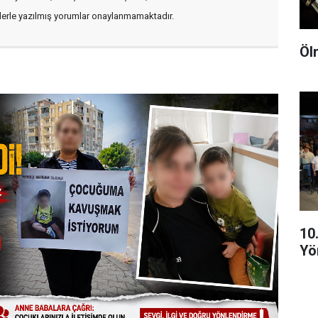
flerle yazılmış yorumlar onaylanmamaktadır.
Öl
10
Yö