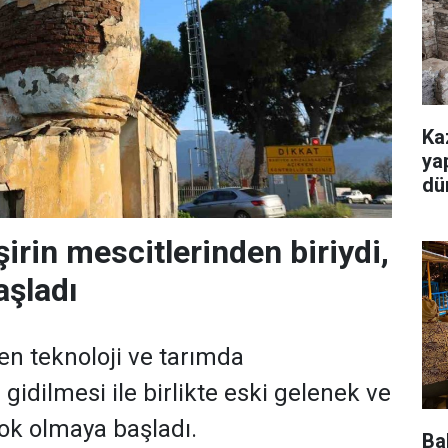
Ka
ya
dü
şirin mescitlerinden biriydi,
aşladı
en teknoloji ve tarımda
idilmesi ile birlikte eski gelenek ve
ok olmaya başladı.
Ba