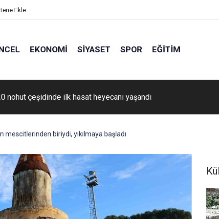
itene Ekle
NCEL
EKONOMI
SIYASET
SPOR
EĞITIM
0 nohut çeşidinde ilk hasat heyecanı yaşandı
in mescitlerinden biriydi, yıkılmaya başladı
Kü