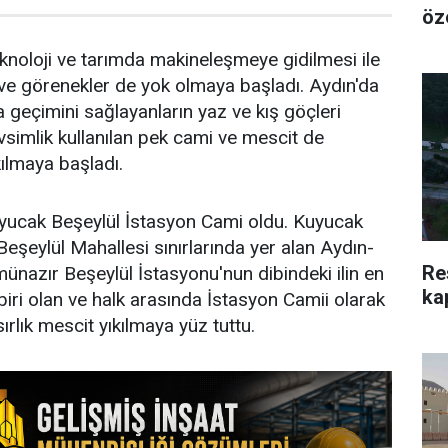
öz
eknoloji ve tarımda makineleşmeye gidilmesi ile
k ve görenekler de yok olmaya başladı. Aydın'da
a geçimini sağlayanların yaz ve kış göçleri
simlik kullanılan pek cami ve mescit de
kılmaya başladı.
uyucak Beşeylül İstasyon Cami oldu. Kuyucak
l Beşeylül Mahallesi sınırlarında yer alan Aydın-
Re
münazır Beşeylül İstasyonu'nun dibindeki ilin en
ka
biri olan ve halk arasında İstasyon Camii olarak
sırlık mescit yıkılmaya yüz tuttu.