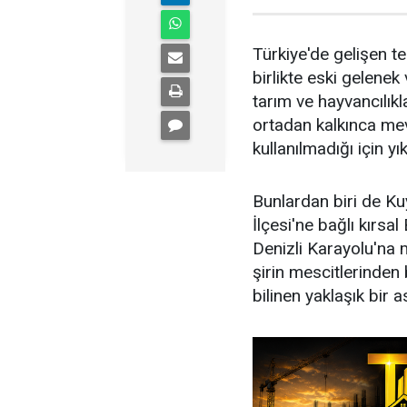
Türkiye'de gelişen t
birlikte eski gelene
tarım ve hayvancılıkl
ortadan kalkınca mev
kullanılmadığı için yı
Bunlardan biri de K
İlçesi'ne bağlı kırsa
Denizli Karayolu'na 
şirin mescitlerinden 
bilinen yaklaşık bir a