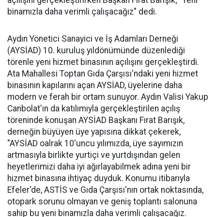
açılışını gerçekleştirirken Başkan Fırat Barışık; "Yeni
binamızla daha verimli çalışacağız" dedi.
Aydın Yönetici Sanayici ve İş Adamları Derneği
(AYSİAD) 10. kuruluş yıldönümünde düzenlediği
törenle yeni hizmet binasının açılışını gerçekleştirdi.
Ata Mahallesi Toptan Gıda Çarşısı'ndaki yeni hizmet
binasının kapılarını açan AYSİAD, üyelerine daha
modern ve ferah bir ortam sunuyor. Aydın Valisi Yakup
Canbolat'ın da katılımıyla gerçekleştirilen açılış
töreninde konuşan AYSİAD Başkanı Fırat Barışık,
derneğin büyüyen üye yapısına dikkat çekerek,
"AYSİAD oalrak 10'uncu yılımızda, üye sayımızın
artmasıyla birlikte yurtiçi ve yurtdışından gelen
heyetlerimizi daha iyi ağırlayabilmek adına yeni bir
hizmet binasına ihtiyaç duyduk. Konumu itibarıyla
Efeler'de, ASTİS ve Gıda Çarşısı'nın ortak noktasında,
otopark sorunu olmayan ve geniş toplantı salonuna
sahip bu yeni binamızla daha verimli çalışacağız.