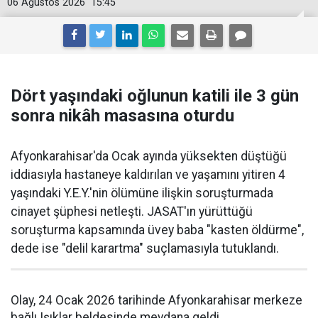
06 Ağustos 2026
15:45
Dört yaşındaki oğlunun katili ile 3 gün
sonra nikâh masasına oturdu
Afyonkarahisar'da Ocak ayında yüksekten düştüğü
iddiasıyla hastaneye kaldırılan ve yaşamını yitiren 4
yaşındaki Y.E.Y.'nin ölümüne ilişkin soruşturmada
cinayet şüphesi netleşti. JASAT'ın yürüttüğü
soruşturma kapsamında üvey baba "kasten öldürme",
dede ise "delil karartma" suçlamasıyla tutuklandı.
Olay, 24 Ocak 2026 tarihinde Afyonkarahisar merkeze
bağlı Işıklar beldesinde meydana geldi.