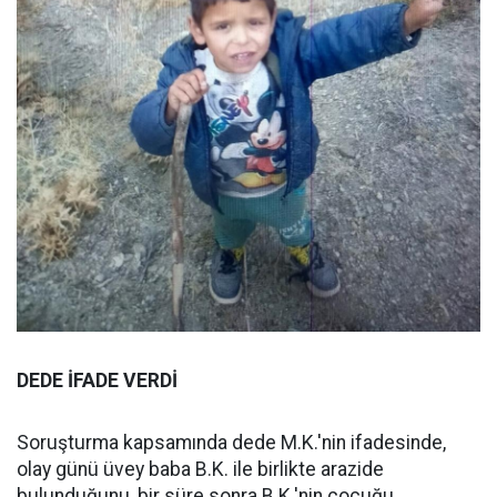
DEDE İFADE VERDİ
Soruşturma kapsamında dede M.K.'nin ifadesinde,
olay günü üvey baba B.K. ile birlikte arazide
bulunduğunu, bir süre sonra B.K.'nin çocuğu