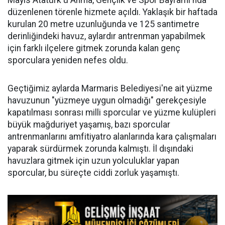
Mayıs Atatürk'ü Anma, Gençlik ve Spor Bayramı'nda
düzenlenen törenle hizmete açıldı. Yaklaşık bir haftada
kurulan 20 metre uzunluğunda ve 125 santimetre
derinliğindeki havuz, aylardır antrenman yapabilmek
için farklı ilçelere gitmek zorunda kalan genç
sporculara yeniden nefes oldu.
Geçtiğimiz aylarda Marmaris Belediyesi'ne ait yüzme
havuzunun "yüzmeye uygun olmadığı" gerekçesiyle
kapatılması sonrası milli sporcular ve yüzme kulüpleri
büyük mağduriyet yaşamış, bazı sporcular
antrenmanlarını amfitiyatro alanlarında kara çalışmaları
yaparak sürdürmek zorunda kalmıştı. İl dışındaki
havuzlara gitmek için uzun yolculuklar yapan
sporcular, bu süreçte ciddi zorluk yaşamıştı.