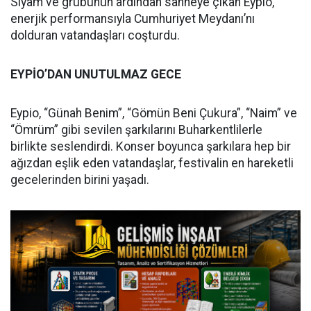
Siyam ve grubunun ardından sahneye çıkan Eypio,
enerjik performansıyla Cumhuriyet Meydanı’nı
dolduran vatandaşları coşturdu.
EYPİO’DAN UNUTULMAZ GECE
Eypio, “Günah Benim”, “Gömün Beni Çukura”, “Naim” ve
“Ömrüm” gibi sevilen şarkılarını Buharkentlilerle
birlikte seslendirdi. Konser boyunca şarkılara hep bir
ağızdan eşlik eden vatandaşlar, festivalin en hareketli
gecelerinden birini yaşadı.