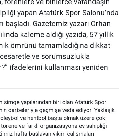
 törenlere ve binlerce vatandaşın
hipliği yapan Atatürk Spor Salonu’nda
rı başladı. Gazetemiz yazarı Orhan
lında kaleme aldığı yazıda, 57 yıllık
ik ömrünü tamamladığına dikkat
 cesaretle ve sorumsuzlukla
r?” ifadelerini kullanması yeniden
in simge yapılarından biri olan Atatürk Spor
inin darbeleriyle geçmişe veda ediyor. Yaklaşık
 voleybol ve hentbol başta olmak üzere çok
örene ve farklı organizasyona ev sahipliği
imiz hafta başlayan yıkım çalışmaları