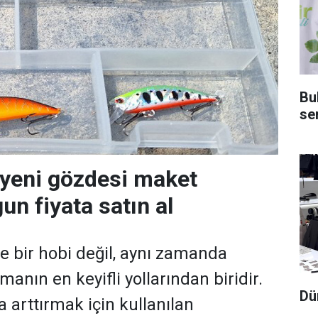
Bu
sem
n yeni gözdesi maket
gun fiyata satın al
ce bir hobi değil, aynı zamanda
manın en keyifli yollarından biridir.
Dü
 arttırmak için kullanılan