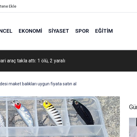
itene Ekle
NCEL
EKONOMI
SIYASET
SPOR
EĞITIM
a ‘Yeni Hastalıktan Ari İşletme Modeli’ toplantısı düzenlendi
zdesi maket balıkları uygun fiyata satın al
Gü