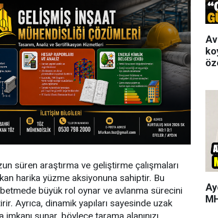
Av
ko
öz
uzun süren araştırma ve geliştirme çalışmaları
kan harika yüzme aksiyonuna sahiptir. Bu
Ay
ezbetmede büyük rol oynar ve avlanma sürecini
MH
irir. Ayrıca, dinamik yapıları sayesinde uzak
 imkanı sunar, böylece tarama alanınızı