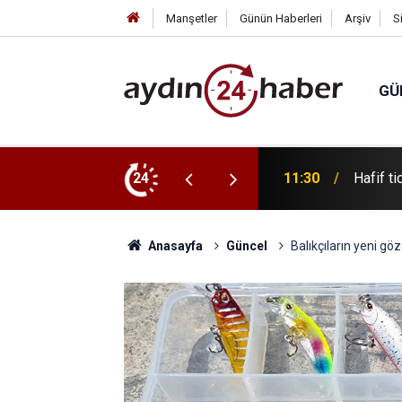
Manşetler
Günün Haberleri
Arşiv
S
GÜ
2 yaralı
24
11:26
Muğla’d
Anasayfa
Güncel
Balıkçıların yeni gö