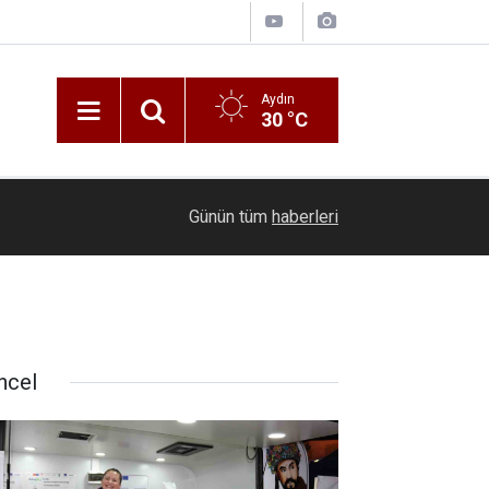
Aydın
30 °C
11:25
Geleceğin hafızlarına Müftü Can’dan tam destek
Günün tüm
haberleri
ncel