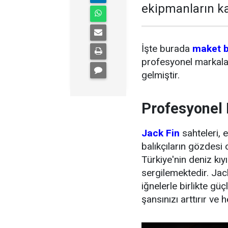
ekipmanların ka
İşte burada
maket b
profesyonel markaları
gelmiştir.
Profesyonel B
Jack Fin
sahteleri, e
balıkçıların gözdesi o
Türkiye'nin deniz k
sergilemektedir. Jack
iğnelerle birlikte gü
şansınızı arttırır ve 