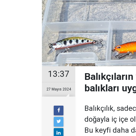
13:37
Balıkçıları
balıkları uy
27 Mayıs 2024
Balıkçılık, sade
doğayla iç içe ol
Bu keyfi daha da