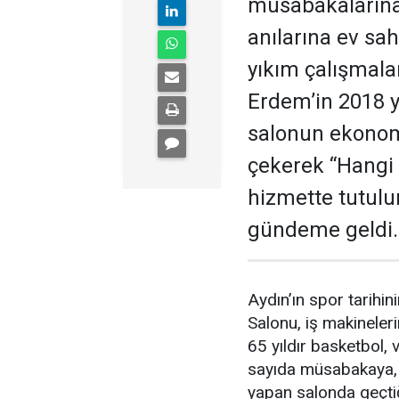
müsabakalarına,
anılarına ev sa
yıkım çalışmala
Erdem’in 2018 yı
salonun ekonom
çekerek “Hangi
hizmette tutulu
gündeme geldi.
Aydın’ın spor tarihin
Salonu, iş makineler
65 yıldır basketbol,
sayıda müsabakaya, t
yapan salonda geçtiğ