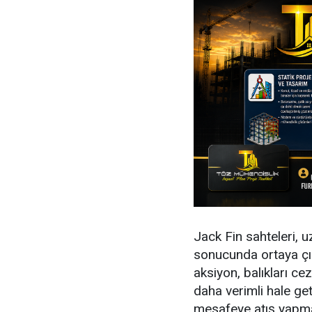
Jack Fin sahteleri, 
sonucunda ortaya çı
aksiyon, balıkları c
daha verimli hale get
mesafeye atış yapma