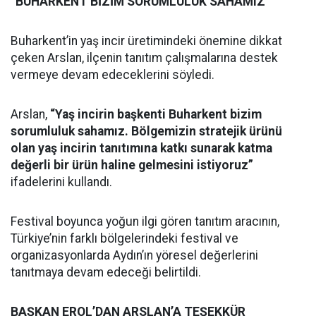
“BUHARKENT BİZİM SORUMLULUK SAHAMIZ”
Buharkent’in yaş incir üretimindeki önemine dikkat
çeken Arslan, ilçenin tanıtım çalışmalarına destek
vermeye devam edeceklerini söyledi.
Arslan,
“Yaş incirin başkenti Buharkent bizim
sorumluluk sahamız. Bölgemizin stratejik ürünü
olan yaş incirin tanıtımına katkı sunarak katma
değerli bir ürün haline gelmesini istiyoruz”
ifadelerini kullandı.
Festival boyunca yoğun ilgi gören tanıtım aracının,
Türkiye’nin farklı bölgelerindeki festival ve
organizasyonlarda Aydın’ın yöresel değerlerini
tanıtmaya devam edeceği belirtildi.
BAŞKAN EROL’DAN ARSLAN’A TEŞEKKÜR