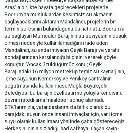
Muğla Büyükşehir Belediye Başkan adayı Ahmet
Aras'la birlikte hayata geçirecekleri projelerle
Bodrum'da musluklardan kesintisiz su akmasını
sağlayacaklarını aktaran Mandalinci, projelerin bir
termin süresinin bulunduğunu da hatırlattı. Bodrum'a
su sağlayan Mumcular Barajının su seviyesinin düşük
olması nedeniyle kullanılamadığını ifade eden
Mandalinci, şu anda ihtiyacın Geyik Barajı ve yeraltı
sondajlarından karşılandığı bilgisini vererek şöyle
konuştu: "Ancak üzüldüğümüz konu; Geyik
Barajı'ndaki 16 milyon metreküp temiz su kaynağının,
içme suyunun Kemerköy ve Yeniköy santralinin
soğutmasında kullanılması. Muğla Büyükşehir
Belediyesi bu barajın özelleştirme yoluyla kendisine
devrini istedi ama maalesef sonuç alamadı.
STK'larımızla, vatandaşlarımızla birlik olarak bu
barajdaki suyun önce insani ihtiyaçlar için, yani içme
suyu olarak kullanılması yönünde çaba göstereceğiz.
Herkesin içinin sızladığı, had safhaya ulaşan kayıp-