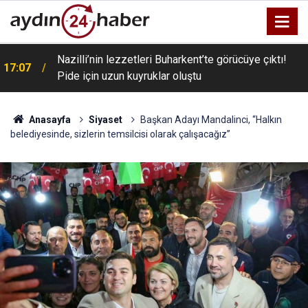
Nazilli’nin lezzetleri Buharkent’te görücüye çıktı!
17:07
Pide için uzun kuyruklar oluştu
Anasayfa
Siyaset
Başkan Adayı Mandalinci, “Halkın
belediyesinde, sizlerin temsilcisi olarak çalışacağız”