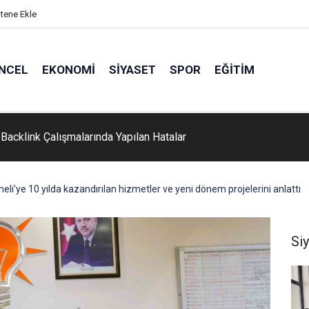
itene Ekle
NCEL
EKONOMI
SIYASET
SPOR
EĞITIM
Backlink Çalışmalarında Yapılan Hatalar
li’ye 10 yılda kazandırılan hizmetler ve yeni dönem projelerini anlattı
Si