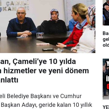
Ba
ge
ol
an, Çameli’ye 10 yılda
n hizmetler ve yeni dönem
nlattı
li Belediye Başkanı ve Cumhur
e Başkan Adayı, geride kalan 10 yıllık
YE