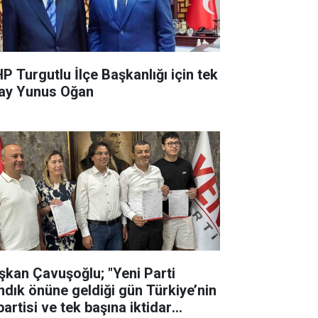
P Turgutlu İlçe Başkanlığı için tek
ay Yunus Oğan
şkan Çavuşoğlu; "Yeni Parti
ndık önüne geldiği gün Türkiye’nin
partisi ve tek başına iktidar