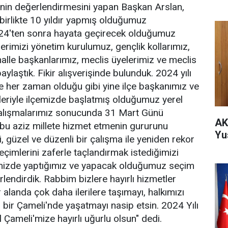
ol
nin değerlendirmesini yapan Başkan Arslan,
 birlikte 10 yıldır yapmış olduğumuz
024'ten sonra hayata geçirecek olduğumuz
lerimizi yönetim kurulumuz, gençlik kollarımız,
halle başkanlarımız, meclis üyelerimiz ve meclis
aylaştık. Fikir alışverişinde bulunduk. 2024 yılı
e her zaman olduğu gibi yine ilçe başkanımız ve
kleriyle ilçemizde başlatmış olduğumuz yerel
alışmalarımız sonucunda 31 Mart Günü
AK
 bu aziz millete hizmet etmenin gururunu
Yu
, güzel ve düzenli bir çalışma ile yeniden rekor
eçimlerini zaferle taçlandırmak istediğimizi
rimizde yaptığımız ve yapacak olduğumuz seçim
lendirdik. Rabbim bizlere hayırlı hizmetler
 alanda çok daha ilerilere taşımayı, halkımızı
ş bir Çameli'nde yaşatmayı nasip etsin. 2024 Yılı
 Çameli'mize hayırlı uğurlu olsun" dedi.