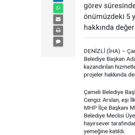
görev süresinde
önümüzdeki 5 yı
hakkında değer
DENİZLİ (İHA) – Çam
Belediye Başkan Aday
kazandırılan hizmetl
projeler hakkında d
Çameli Belediye Başk
Cengiz Arslan, eşi İl
MHP İlçe Başkanı Mur
Belediye Meclisi Üyel
hayırsever tarafında
yemeğine katıldı.