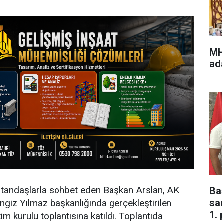
MH
ad
atandaşlarla sohbet eden Başkan Arslan, AK
Ba
sa
engiz Yılmaz başkanlığında gerçekleştirilen
1. 
im kurulu toplantısına katıldı. Toplantıda