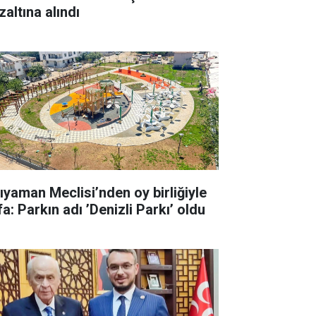
zaltına alındı
ıyaman Meclisi’nden oy birliğiyle
a: Parkın adı ’Denizli Parkı’ oldu