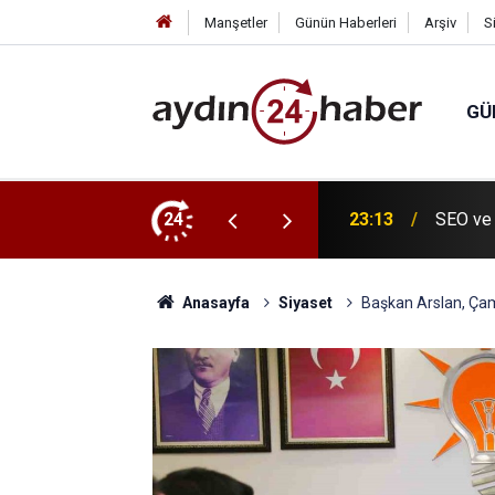
Manşetler
Günün Haberleri
Arşiv
S
GÜ
, evinde ölü bulundu
24
23:13
SEO ve 
Anasayfa
Siyaset
Başkan Arslan, Çame