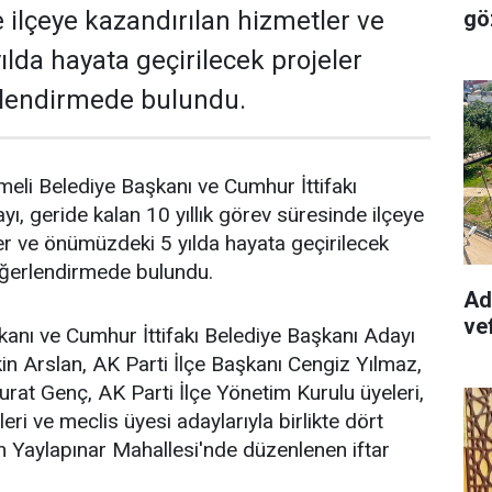
gö
 ilçeye kazandırılan hizmetler ve
lda hayata geçirilecek projeler
lendirmede bulundu.
eli Belediye Başkanı ve Cumhur İttifakı
ı, geride kalan 10 yıllık görev süresinde ilçeye
er ve önümüzdeki 5 yılda hayata geçirilecek
eğerlendirmede bulundu.
Ad
vef
anı ve Cumhur İttifakı Belediye Başkanı Adayı
kin Arslan, AK Parti İlçe Başkanı Cengiz Yılmaz,
at Genç, AK Parti İlçe Yönetim Kurulu üyeleri,
eri ve meclis üyesi adaylarıyla birlikte dört
n Yaylapınar Mahallesi'nde düzenlenen iftar