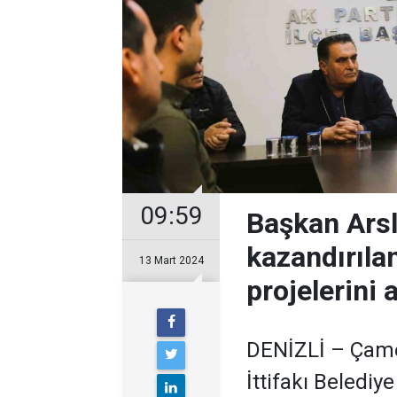
09:59
Başkan Arsl
kazandırıla
13 Mart 2024
projelerini a
DENİZLİ – Çame
İttifakı Belediy