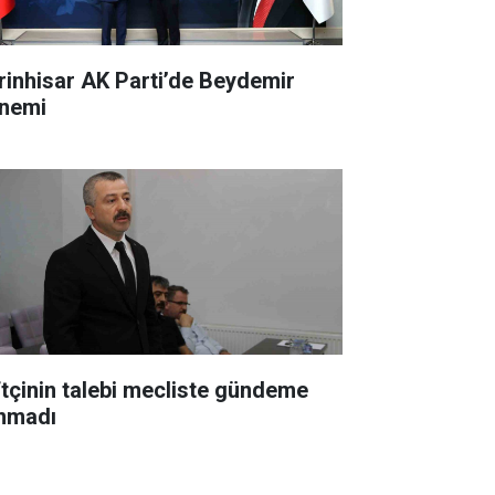
rinhisar AK Parti’de Beydemir
nemi
ftçinin talebi mecliste gündeme
ınmadı