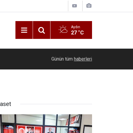
Aydın
27 °C
21:16
Seyir halindeki otomobil alevlere teslim oldu
Günün tüm
haberleri
yaset