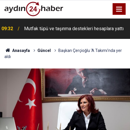
09:32
Mutfak tüpü ve taşınma destekleri hesaplara yattı
Anasayfa
Güncel
Başkan Çerçioğlu ‘A Takımı’nda yer
aldı