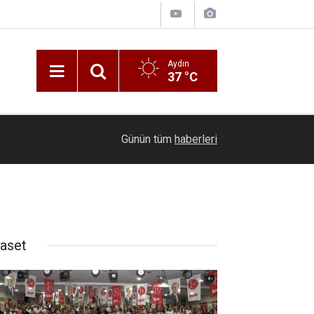
Aydın
37 °C
Şişme lastik botla denize açılan iki kişi sürük
19:33
Günün tüm
haberleri
çağrısı yaptı
yaset