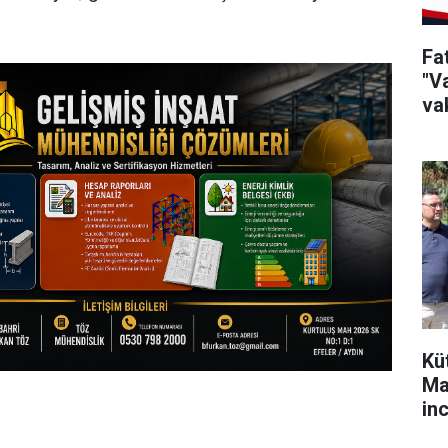
Fa
"Va
vak
Kü
Ma
in