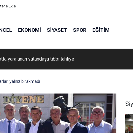
itene Ekle
NCEL
EKONOMI
SIYASET
SPOR
EĞITIM
atta yaralanan vatandaşa tıbbi tahliye
ları yalnız bırakmadı
Si