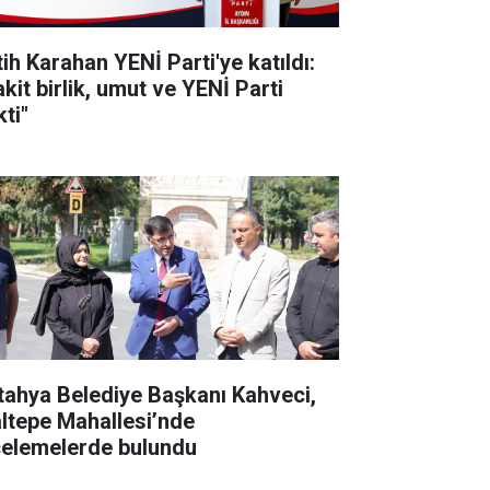
tih Karahan YENİ Parti'ye katıldı:
kit birlik, umut ve YENİ Parti
ti"
tahya Belediye Başkanı Kahveci,
ltepe Mahallesi’nde
celemelerde bulundu