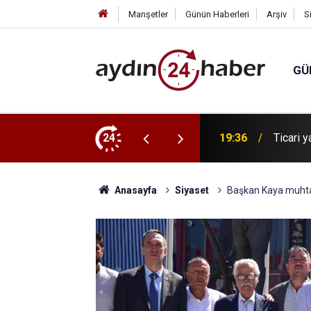
Manşetler
Günün Haberleri
Arşiv
S
GÜ
nı itfaiye söndürdü
24
19:36
Ticari y
Anasayfa
Siyaset
Başkan Kaya muhtar