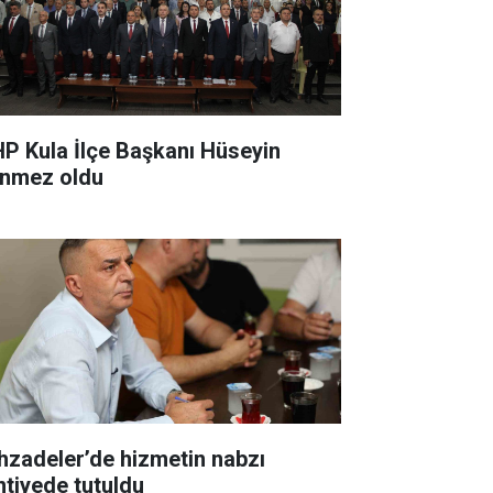
P Kula İlçe Başkanı Hüseyin
nmez oldu
hzadeler’de hizmetin nabzı
ntiyede tutuldu