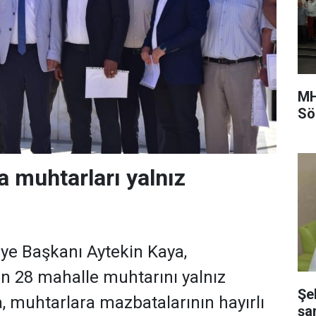
MH
Sö
 muhtarları yalnız
iye Başkanı Aytekin Kaya,
n 28 mahalle muhtarını yalnız
Şe
, muhtarlara mazbatalarının hayırlı
şa