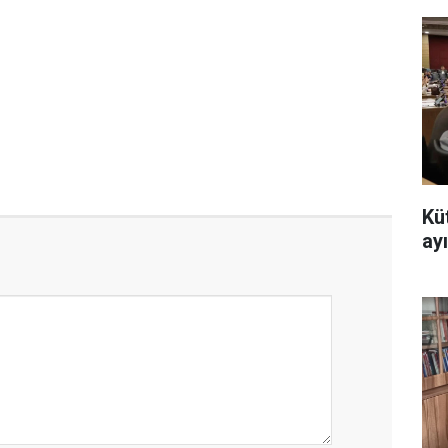
Kü
ayı