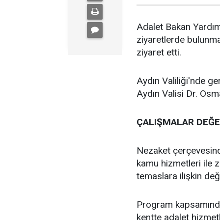
Adalet Bakan Yardımc
ziyaretlerde bulunmak
ziyaret etti.
Aydın Valiliği'nde g
Aydın Valisi Dr. Osm
ÇALIŞMALAR DEĞE
Nezaket çerçevesind
kamu hizmetleri ile 
temaslara ilişkin de
Program kapsamında
kentte adalet hizmetl