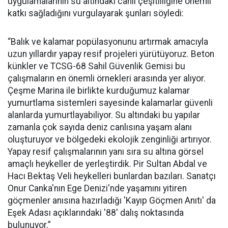
uygulamalarının su altındaki canlı çeşitliliğine önemli
katkı sağladığını vurgulayarak şunları söyledi:
“Balık ve kalamar popülasyonunu artırmak amacıyla
uzun yıllardır yapay resif projeleri yürütüyoruz. Beton
künkler ve TCSG-68 Sahil Güvenlik Gemisi bu
çalışmaların en önemli örnekleri arasında yer alıyor.
Çeşme Marina ile birlikte kurduğumuz kalamar
yumurtlama sistemleri sayesinde kalamarlar güvenli
alanlarda yumurtlayabiliyor. Su altındaki bu yapılar
zamanla çok sayıda deniz canlısına yaşam alanı
oluşturuyor ve bölgedeki ekolojik zenginliği artırıyor.
Yapay resif çalışmalarının yanı sıra su altına görsel
amaçlı heykeller de yerleştirdik. Pir Sultan Abdal ve
Hacı Bektaş Veli heykelleri bunlardan bazıları. Sanatçı
Onur Canka'nın Ege Denizi'nde yaşamını yitiren
göçmenler anısına hazırladığı 'Kayıp Göçmen Anıtı' da
Eşek Adası açıklarındaki '88' dalış noktasında
bulunuyor.”