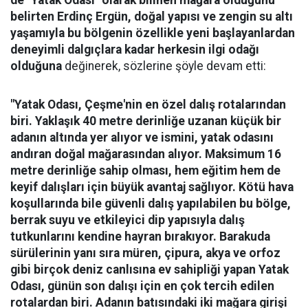
belirten Erdinç Ergün, doğal yapısı ve zengin su altı
yaşamıyla bu bölgenin özellikle yeni başlayanlardan
deneyimli dalgıçlara kadar herkesin ilgi odağı
olduğuna
değinerek, sözlerine şöyle devam etti:
"Yatak Odası, Çeşme'nin en özel dalış rotalarından
biri. Yaklaşık 40 metre derinliğe uzanan küçük bir
adanın altında yer alıyor ve ismini, yatak odasını
andıran doğal mağarasından alıyor. Maksimum 16
metre derinliğe sahip olması, hem eğitim hem de
keyif dalışları için büyük avantaj sağlıyor. Kötü hava
koşullarında bile güvenli dalış yapılabilen bu bölge,
berrak suyu ve etkileyici dip yapısıyla dalış
tutkunlarını kendine hayran bırakıyor.
Barakuda
sürülerinin yanı sıra müren, çipura, akya ve orfoz
gibi birçok deniz canlısına ev sahipliği yapan Yatak
Odası, günün son dalışı için en çok tercih edilen
rotalardan biri. Adanın batısındaki iki mağara girişi