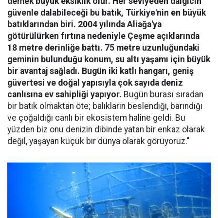
demek büyük eksiklik olur. Her seviyeden dalgıcın
güvenle dalabileceği bu batık, Türkiye'nin en büyük
batıklarından biri. 2004 yılında Aliağa'ya
götürülürken fırtına nedeniyle Çeşme açıklarında
18 metre derinliğe battı. 75 metre uzunluğundaki
geminin bulunduğu konum, su altı yaşamı için büyük
bir avantaj sağladı. Bugün iki katlı hangarı, geniş
güvertesi ve doğal yapısıyla çok sayıda deniz
canlısına ev sahipliği yapıyor.
Bugün burası sıradan
bir batık olmaktan öte; balıkların beslendiği, barındığı
ve çoğaldığı canlı bir ekosistem haline geldi. Bu
yüzden biz onu denizin dibinde yatan bir enkaz olarak
değil, yaşayan küçük bir dünya olarak görüyoruz."