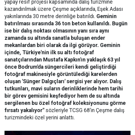
yapay resif projesi kapsamında dalış turizmine
kazandırılmak üzere Çeşme açıklarında, Eşek Adası
yakınlarında 30 metre derinliğe batırıldı.
Geminin
batırılması sırasında 36 ton beton kullanıldı. Bugün
ise bir dalış noktası olmasının yanı sıra aynı
zamanda su altında sanatla buluşan ender
mekanlardan biri olarak da ilgi görüyor. Geminin
içinde, Türkiye'nin ilk su altı fotoğraf
sanatçılarından Mustafa Kapkın'ın yaklaşık 63 yıl
önce Bodrum'da süngercileri kendi geliştirdiği
fotoğraf makinesiyle görüntülediği karelerden
oluşan 'Sünger Dalgıçları' sergisi yer alıyor. Dalış
tutkunları, mavi suların derinliklerinde hem tarihi
bir görev gemisini keşfediyor hem de su altında
sergilenen bu özel fotoğraf koleksiyonunu görme
fırsatı yakalıyor"
sözleriyle TCSG 68’in Çeşme dalış
turizmindeki özel yerini anlattı.