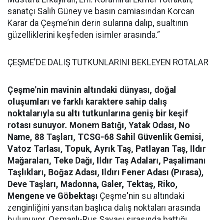
sanatçı Salih Güney ve basın camiasından Korcan
Karar da Çeşme’nin derin sularına dalıp, sualtının
güzelliklerini keşfeden isimler arasında.”
ÇEŞME'DE DALIŞ TUTKUNLARINI BEKLEYEN ROTALAR
Çeşme'nin mavinin altındaki dünyası, doğal
oluşumları ve farklı karaktere sahip dalış
noktalarıyla su altı tutkunlarına geniş bir keşif
rotası sunuyor.
Monem Batığı, Yatak Odası, No
Name, 88 Taşları, TCSG-68 Sahil Güvenlik Gemisi,
Vatoz Tarlası, Topuk, Ayrık Taş, Patlayan Taş, Ildır
Mağaraları, Teke Dağı, Ildır Taş Adaları, Paşalimanı
Taşlıkları, Boğaz Adası, Ildırı Fener Adası (Pırasa),
Deve Taşları, Madonna, Galer, Tektaş, Riko,
Mengene ve Göbektaşı
Çeşme'nin su altındaki
zenginliğini yansıtan başlıca dalış noktaları arasında
bulunuyor. Osmanlı-Rus Savaşı sırasında battığı