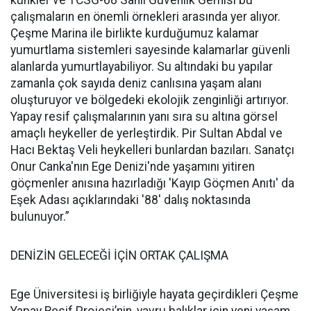
çalışmaların en önemli örnekleri arasında yer alıyor.
Çeşme Marina ile birlikte kurduğumuz kalamar
yumurtlama sistemleri sayesinde kalamarlar güvenli
alanlarda yumurtlayabiliyor. Su altındaki bu yapılar
zamanla çok sayıda deniz canlısına yaşam alanı
oluşturuyor ve bölgedeki ekolojik zenginliği artırıyor.
Yapay resif çalışmalarının yanı sıra su altına görsel
amaçlı heykeller de yerleştirdik. Pir Sultan Abdal ve
Hacı Bektaş Veli heykelleri bunlardan bazıları. Sanatçı
Onur Canka'nın Ege Denizi'nde yaşamını yitiren
göçmenler anısına hazırladığı 'Kayıp Göçmen Anıtı' da
Eşek Adası açıklarındaki '88' dalış noktasında
bulunuyor.”
DENİZİN GELECEĞİ İÇİN ORTAK ÇALIŞMA
Ege Üniversitesi iş birliğiyle hayata geçirdikleri Çeşme
Yapay Resif Projesi’nin, yavru balıklar için yeni yaşam