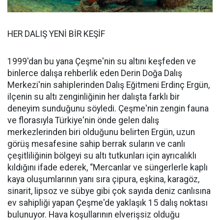
HER DALIŞ YENİ BİR KEŞİF
1999'dan bu yana Çeşme'nin su altını keşfeden ve
binlerce dalışa rehberlik eden Derin Doğa Dalış
Merkezi'nin sahiplerinden Dalış Eğitmeni Erdinç Ergün,
ilçenin su altı zenginliğinin her dalışta farklı bir
deneyim sunduğunu söyledi. Çeşme'nin zengin fauna
ve florasıyla Türkiye'nin önde gelen dalış
merkezlerinden biri olduğunu belirten Ergün, uzun
görüş mesafesine sahip berrak suların ve canlı
çeşitliliğinin bölgeyi su altı tutkunları için ayrıcalıklı
kıldığını ifade ederek, “Mercanlar ve süngerlerle kaplı
kaya oluşumlarının yanı sıra çipura, eşkina, karagöz,
sinarit, lipsoz ve sübye gibi çok sayıda deniz canlısına
ev sahipliği yapan Çeşme'de yaklaşık 15 dalış noktası
bulunuyor. Hava koşullarının elverişsiz olduğu