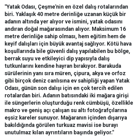
"Yatak Odası, Çeşme'nin en özel dalış rotalarından
biri. Yaklaşık 40 metre derinliğe uzanan küçük bir
adanın altında yer alıyor ve ismini, yatak odasını
andıran doğal mağarasından alıyor. Maksimum 16
metre derinliğe sahip olması, hem eğitim hem de
keyif dalışları için büyük avantaj sağlıyor. Kötü hava
koşullarında bile güvenli dalış yapılabilen bu bölge,
berrak suyu ve etkileyici dip yapısıyla dalış
tutkunlarını kendine hayran bırakıyor.
Barakuda
sürülerinin yanı sıra müren, çipura, akya ve orfoz
gibi birçok deniz canlısına ev sahipliği yapan Yatak
Odası, günün son dalışı için en çok tercih edilen
rotalardan biri. Adanın batısındaki iki mağara girişi
ile süngerlerin oluşturduğu renk cümbüşü, özellikle
makro ve geniş açı çalışan su altı fotoğrafçılarına
eşsiz kareler sunuyor. Mağaranın içinden dışarıya
bakıldığında görülen turkuaz mavisi ise burayı
unutulmaz kılan ayrıntıların başında geliyor."