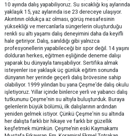
10 ayında dalış yapabiliyoruz. Su sıcaklığı kış aylarında
yaklaşık 15, yaz aylarında ise 23 dereceye ulaşıyor.
Akıntının oldukça az olması, görüş mesafesinin
yüksekliği ve mercanlarla süngerlerin oluşturduğu
renkli su altı yaşamı dalış deneyimini daha da keyifli
hale getiriyor. Dalış, sanıldığı gibi yalnızca
profesyonellerin yapabileceği bir spor değil. 14 yaşını
dolduran herkes, eğitmen eşliğinde deneme dalışı
yaparak bu dünyayla tanışabiliyor. Sertifika almak
isteyenler ise yaklaşık üç günlük eğitim sonunda
dünyanın her yerinde geçerli dalış brövesine sahip
olabiliyor. 1999 yılından bu yana Çeşme'de dalış okulu
işletiyoruz. Yıllar içinde binlerce yerli ve yabancı dalış
tutkununu Çeşme'nin su altıyla buluşturduk. Buraya
gelenlerin büyük bölümü, ilk dalışlarının ardından
yeniden gelmek istiyor. Çünkü Çeşme'nin su altında
her dalışta farklı bir hikaye ve farklı bir güzellik
keşfetmek mümkün. Çeşme’nin eski Kaymakamı
Mustafa Erkayıran, Em. Koramiral Ekmel Totrakan,