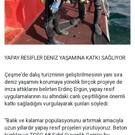
YAPAY RESİFLER DENİZ YAŞAMINA KATKI SAĞLIYOR
Çeşme'de dalış turizminin geliştirilmesinin yanı sıra
deniz yaşamını korumaya yönelik birçok projeye de
imza attıklarını belirten Erdinç Ergün, yapay resif
uygulamalarının su altındaki canlı çeşitliliğine önemli
katkı sağladığını vurgulayarak şunları söyledi:
“Balık ve kalamar popülasyonunu artırmak amacıyla
uzun yıllardır yapay resif projeleri yürütüyoruz. Beton
künkler ve TCSG-68 Sahil Güvenlik Gemisi bu