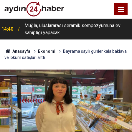
Muğla, uluslararası seramik sempozyumuna ev
i
14:40
sahipliği yapacak
Anasayfa
Ekonomi
Bayrama sayılı günler kala baklava
ve lokum satışları arttı