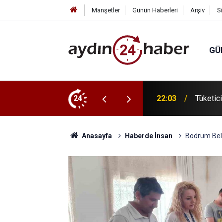
Manşetler
Günün Haberleri
Arşiv
S
GÜ
ışveriş kararı vermek
24
21:59
Malgaç’
Anasayfa
Haberde İnsan
Bodrum Bele