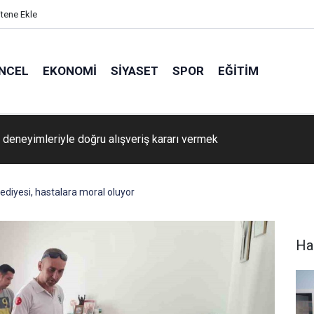
itene Ekle
NCEL
EKONOMI
SIYASET
SPOR
EĞITIM
ta çakan ilk kıvılcım: Yörük Ese Efe’nin izinde İbrahim Murat Gün
diyesi, hastalara moral oluyor
Ha