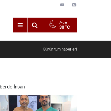
Aydın
30 °C
Zafer Partisi Aydın İl Başkanı Akın: Aydın susuz
düz
21:22
Günün tüm
haberleri
yönetimlere ihtiyaç duyuyor
berde İnsan