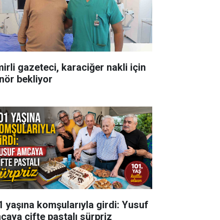
irli gazeteci, karaciğer nakli için
nör bekliyor
1 yaşına komşularıyla girdi: Yusuf
caya çifte pastalı sürpriz