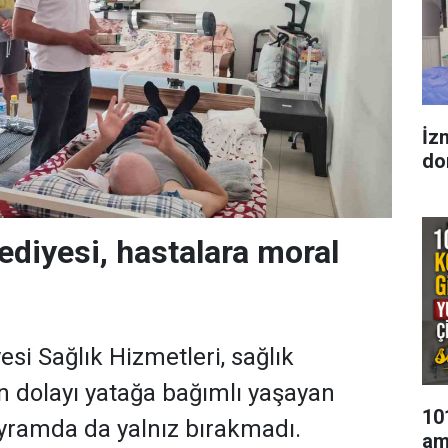
İzm
do
diyesi, hastalara moral
si Sağlık Hizmetleri, sağlık
 dolayı yatağa bağımlı yaşayan
10
yramda da yalnız bırakmadı.
am