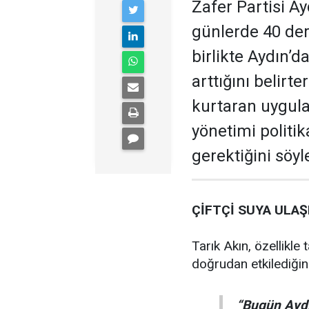
Zafer Partisi Ay
günlerde 40 der
birlikte Aydın’d
arttığını belir
kurtaran uygula
yönetimi politik
gerektiğini söyl
ÇİFTÇİ SUYA ULA
Tarık Akın, özellikle
doğrudan etkilediğini
“Bugün Aydın