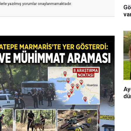
flerle yazılmış yorumlar onaylanmamaktadır.
Gö
va
Ay
dü