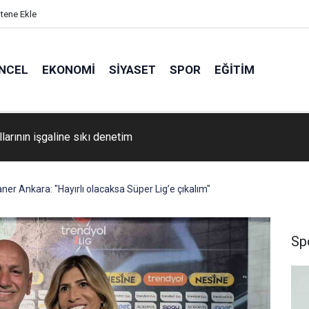
itene Ekle
NCEL
EKONOMI
SIYASET
SPOR
EĞITIM
larının işgaline sıkı denetim
er Ankara: "Hayırlı olacaksa Süper Lig’e çıkalım"
Sp