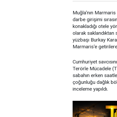
Muğla'nın Marmaris
darbe girişimi sıra
konakladığı otele yöne
olarak saklandıktan 
yüzbaşı Burkay Karat
Marmaris'e getirilere
Cumhuriyet savcısın
Terörle Mücadele (T
sabahın erken saatle
çoğunluğu dağlık bö
inceleme yapıldı.