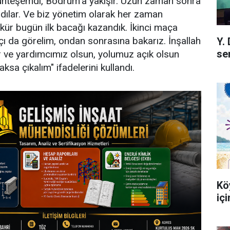
hteşemdi, Bodrum'a yakışır. Uzun zaman sonra
dılar. Ve biz yönetim olarak her zaman
kür bugün ilk bacağı kazandık. İkinci maça
çı da görelim, ondan sonrasına bakarız. İnşallah
Y.
se
yar ve yardımcımız olsun, yolumuz açık olsun
ksa çıkalım" ifadelerini kullandı.
Kö
iç