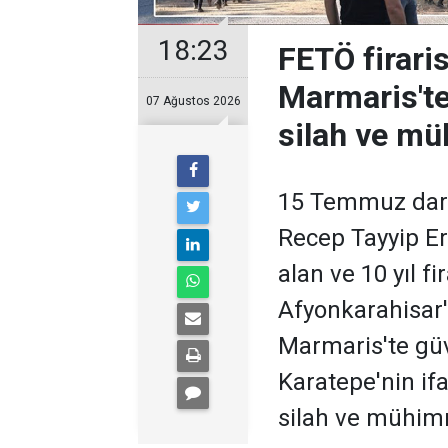
18:23
FETÖ firari
Marmaris'te
07 Ağustos 2026
silah ve m
15 Temmuz dar
Recep Tayyip Er
alan ve 10 yıl fi
Afyonkarahisar
Marmaris'te güv
Karatepe'nin if
silah ve mühimm