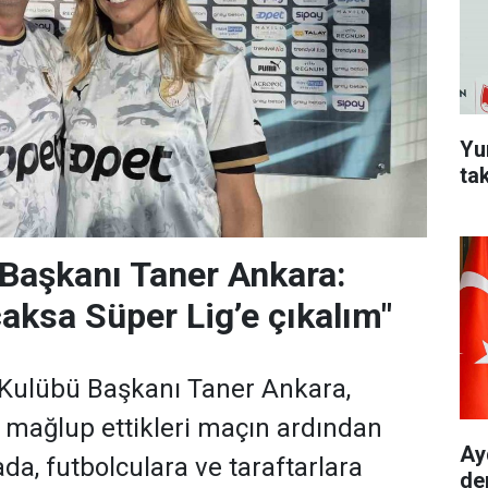
Yu
ta
Başkanı Taner Ankara:
caksa Süper Lig’e çıkalım"
Kulübü Başkanı Taner Ankara,
 mağlup ettikleri maçın ardından
Ay
da, futbolculara ve taraftarlara
de