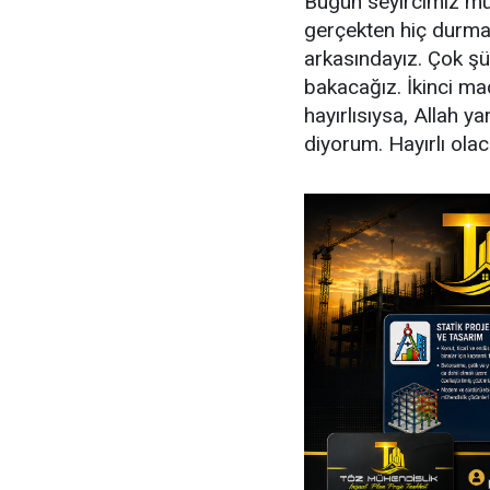
Bugün seyircimiz mu
gerçekten hiç durma
arkasındayız. Çok şü
bakacağız. İkinci ma
hayırlısıysa, Allah 
diyorum. Hayırlı olaca