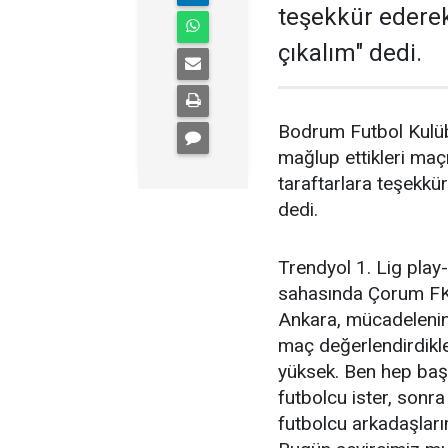
teşekkür ederek
çıkalım" dedi.
Bodrum Futbol Kulüb
mağlup ettikleri maç
taraftarlara teşekkür
dedi.
Trendyol 1. Lig play-
sahasında Çorum FK'
Ankara, mücadelenin
maç değerlendirdikle
yüksek. Ben hep baş
futbolcu ister, sonra
futbolcu arkadaşları