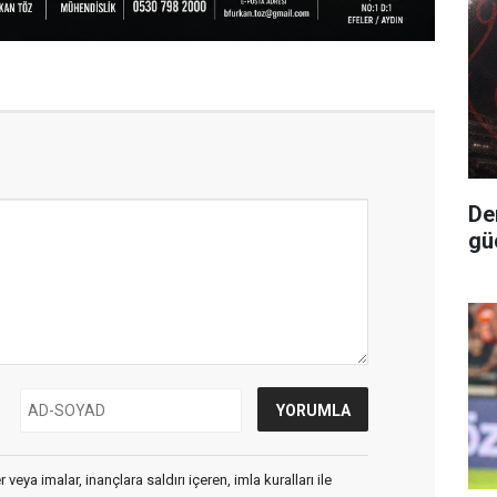
Deni
gü
veya imalar, inançlara saldırı içeren, imla kuralları ile