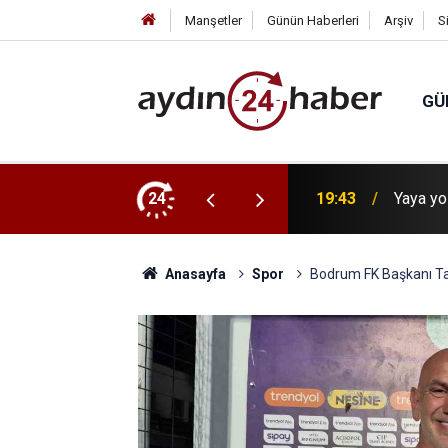
Manşetler
Günün Haberleri
Arşiv
S
GÜ
ir’de son yolculuğuna uğurlandı
24
19:43
Yaya yol
Anasayfa
Spor
Bodrum FK Başkanı Tan