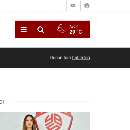
Aydın
29 °C
19:42
Makine dairesine düşen vatandaş kurtarıldı
Günün tüm
haberleri
or