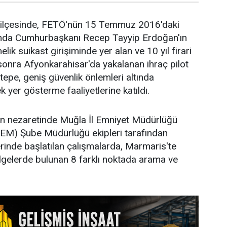
 ilçesinde, FETÖ'nün 15 Temmuz 2016'daki
sında Cumhurbaşkanı Recep Tayyip Erdoğan'ın
lik suikast girişiminde yer alan ve 10 yıl firari
sonra Afyonkarahisar'da yakalanan ihraç pilot
epe, geniş güvenlik önlemleri altında
k yer gösterme faaliyetlerine katıldı.
ın nezaretinde Muğla İl Emniyet Müdürlüğü
EM) Şube Müdürlüğü ekipleri tarafından
rinde başlatılan çalışmalarda, Marmaris'te
lgelerde bulunan 8 farklı noktada arama ve