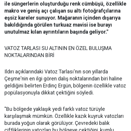
ile süngerlerin oluşturduğu renk cümbüşü, özellikle
makro ve geniş açı çalışan su altı fotoğrafçılarına
eşsiz kareler sunuyor. Mağaranın içinden dışarıya
bakıldığında görülen turkuaz mavisi ise burayı
unutulmaz kılan ayrıntıların başında geliyor."
VATOZ TARLASI SU ALTININ EN ÖZEL BULUŞMA
NOKTALARINDAN BİRİ
Ildırı açıklarındaki Vatoz Tarlası'nın son yıllarda
Çeşme'nin en ilgi gören dalış noktalarından biri haline
geldiğini belirten Erdinç Ergün, bölgenin özellikle vatoz
popülasyonuyla dikkat çektiğini söyledi.
"Bu bölgede yaklaşık yedi farklı vatoz türüyle
karşılaşmak mümkün. Özellikle kazık kuyruk vatozları
burada yoğun olarak görülüyor. Çevredeki balık
çiftliklerinin vatozları bu bölgeye çektiğini, kumlu