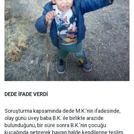
DEDE İFADE VERDİ
Soruşturma kapsamında dede M.K.'nin ifadesinde,
olay günü üvey baba B.K. ile birlikte arazide
bulunduğunu, bir süre sonra B.K.'nin çocuğu
kucağında getirerek baygın halde kendilerine teslim