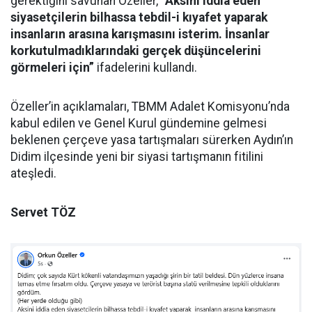
gerektiğini savunan Özeller,
“Aksini iddia eden
siyasetçilerin bilhassa tebdil-i kıyafet yaparak
insanların arasına karışmasını isterim. İnsanlar
korkutulmadıklarındaki gerçek düşüncelerini
görmeleri için”
ifadelerini kullandı.
Özeller’in açıklamaları, TBMM Adalet Komisyonu’nda
kabul edilen ve Genel Kurul gündemine gelmesi
beklenen çerçeve yasa tartışmaları sürerken Aydın’ın
Didim ilçesinde yeni bir siyasi tartışmanın fitilini
ateşledi.
Servet TÖZ