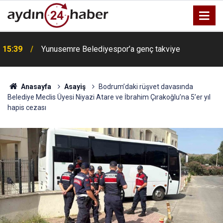
15:39
Yunusemre Belediyespor’a genç takviye
Anasayfa
Asayiş
Bodrum’daki rüşvet davasında
Belediye Meclis Üyesi Niyazi Atare ve İbrahim Çırakoğlu’na 5’er yıl
hapis cezası