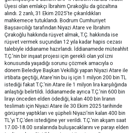
Üyesi olan emlakçı İbrahim Çırakoğlu da gözaltına
alındı. 2 zanlı, 31 Ekim 2025'te çıkarıldıkları
mahkemece tutuklandı. Bodrum Cumhuriyet
Başsavcılığı tarafından Niyazi Atare ve İbrahim
Çırakoğlu hakkında rüşvet almak, T.Ç. hakkında ise
rüşvet vermek suçundan 12 yıla kadar hapis cezası
talebiyle iddianame hazırlandı. İddianamede müteahhit
T.Ç.'nin bir inşaat projesi için gerekli olan yol izni
konusunda yaşadığı sorunu çözmek amacıyla o
dönem Belediye Başkan Vekilliği yapan Niyazi Atare ile
irtibata geçtiği, Atare'nin bu iş için 1 milyon 200 bin TL
istediği fakat T.Ç.'nin Atare ile 1 milyon lira karşılığında
anlaştığı belirtildi. İddianamede ayrıca T.Ç.'nin 600 bin
lirayı önceden elden ödediği, kalan 400 bin liranın
teslimatı için Niyazi Atare ile 30 Ekim 2025 tarihinde
görüşme yaptıkları ve şüpheli Niyazi'nin kalan 400 bin
TL'yi T.Ç.'den istediğine yer verildi. T.Ç.'nin akşam saat
17.00-18.00 sıralarında buluşacaklarını ve parayı elden